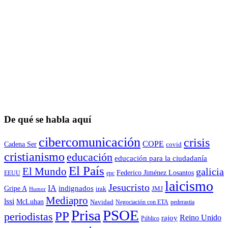
De qué se habla aquí
cibercomunicación
crisis
COPE
Cadena Ser
covid
cristianismo
educación
educación para la ciudadaní­a
El País
El Mundo
galicia
Federico Jiménez Losantos
EEUU
epc
laicismo
Jesucristo
IA
Gripe A
indignados
irak
JMJ
Humor
Mediapro
lssi
McLuhan
Navidad
Negociación con ETA
pederastia
Prisa
PSOE
PP
periodistas
Reino Unido
rajoy
Público