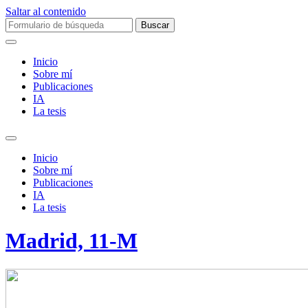
Saltar al contenido
Buscar:
Inicio
Sobre mí­
Publicaciones
IA
La tesis
Alternar
el
Inicio
campo
Sobre mí­
de
Publicaciones
búsqueda
IA
La tesis
Madrid, 11-M