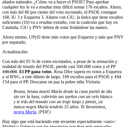
aliados naturales. ¿Cómo va a hacer el PSOE? Para aprobar
cualquier ley le va a resultar muy difícil sumar 176 escaños. Ahora,
con más del 80 por ciento del voto escrutado, el PSOE consigue
168, IU 3 y Esquerra 3. Aliarse con CiU, la única que tiene escaños
suficientes (10) va a resultar extraño, con la coalición que hay en
Cataluña. CiU y PNV deben de estar frotándose las manos.
Ahora mismo, UPyD tiene más votos que Esquerra y más que PNV
por separado.
Actualización:
Con más del 95 % de votos escrutados, a pesar de la sensación y
realidad de triunfo del PSOE, pierde casi 500.000 votos y el PP
100.000
.
El PP gana votos
. Rosa Díez supera en votos a Esquerra
y al BNG, a este último de largo. 169 escaños para el PSOE y
153
154 para el PP. Descanse en paz la pobre niña Victoria:
Bruna, bruna murió María desde la cuna partió de día
sin ver la luna, cubrirán sus sueños con un velo blanco
y te irás del mundo con un traje largo y jamás, ya
nunca negra María tendrás 15 años. Te lloraremos,
negra María
. (PDF)
Hay algo que está haciendo este recuento especialmente «raro»:
Madrid y Valencia son las provincias que iban más retrasadas.