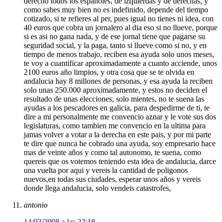
derecho todos los españoles, de izquierdas y de derechas, y
como sabes muy bien no es indefinido, depende del tiempo
cotizado, si te refieres al per, pues igual no tienes ni idea, con
40 euros que cobra un jornalero al dia eso si no llueve, porque
si es asi no gana nada, y de ese jornal tiene que pagarse su
seguridad social, y la paga, tanto si llueve como si no, y en
tiempo de menos trabajo, reciben esa ayuda solo unos meses,
te voy a cuantificar aproximadamente a cuanto acciende, unos
2100 euros año limpios, y otra cosa que se te olvida en
andalucia hay 8 millones de personas, y esa ayuda la reciben
solo unas 250.000 aproximadamente, y estos no deciden el
resultado de unas elecciones, solo mientes, no te suena las
ayudas a los pescadores en galicia, para despedirme de ti, te
dire a mi personalmente me convencio aznar y le vote sus dos
legislaturas, como tambien me convencio en la ultima para
jamas volver a votar a la derecha en este pais, y por mi parte
te dire que nunca he cobrado una ayuda, soy empresario hace
mas de veinte años y como tal autonomo, te suena, como
quereis que os votemos teniendo esta idea de andalucia, darce
una vuelta por aqui y vereis la cantidad de poligonos
nuevos,en todas sus ciudades, esperar unos años y vereis
donde llega andalucia, solo vendeis catastrofes,
antonio
14/03/2008 a las 22:18