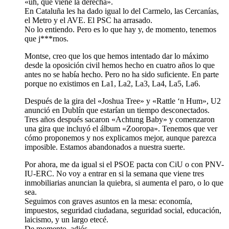
«uh, que viene la derecha».
En Cataluña les ha dado igual lo del Carmelo, las Cercanías,
el Metro y el AVE. El PSC ha arrasado.
No lo entiendo. Pero es lo que hay y, de momento, tenemos
que j***rnos.
Montse, creo que los que hemos intentado dar lo máximo
desde la oposición civil hemos hecho en cuatro años lo que
antes no se había hecho. Pero no ha sido suficiente. En parte
porque no existimos en La1, La2, La3, La4, La5, La6.
Después de la gira del «Joshua Tree» y «Rattle ‘n Hum», U2
anunció en Dublín que estarían un tiempo desconectados.
Tres años después sacaron «Achtung Baby» y comenzaron
una gira que incluyó el álbum «Zooropa». Tenemos que ver
cómo proponemos y nos explicamos mejor, aunque parezca
imposible. Estamos abandonados a nuestra suerte.
Por ahora, me da igual si el PSOE pacta con CiU o con PNV-
IU-ERC. No voy a entrar en si la semana que viene tres
inmobiliarias anuncian la quiebra, si aumenta el paro, o lo que
sea.
Seguimos con graves asuntos en la mesa: economía,
impuestos, seguridad ciudadana, seguridad social, educación,
laicismo, y un largo etecé.
De momento, adiós.