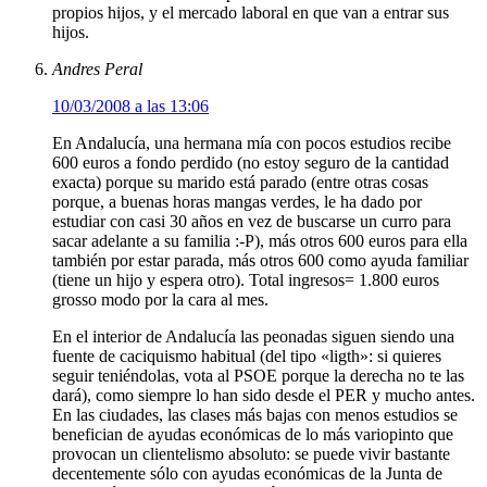
propios hijos, y el mercado laboral en que van a entrar sus
hijos.
Andres Peral
10/03/2008 a las 13:06
En Andalucía, una hermana mía con pocos estudios recibe
600 euros a fondo perdido (no estoy seguro de la cantidad
exacta) porque su marido está parado (entre otras cosas
porque, a buenas horas mangas verdes, le ha dado por
estudiar con casi 30 años en vez de buscarse un curro para
sacar adelante a su familia :-P), más otros 600 euros para ella
también por estar parada, más otros 600 como ayuda familiar
(tiene un hijo y espera otro). Total ingresos= 1.800 euros
grosso modo por la cara al mes.
En el interior de Andalucía las peonadas siguen siendo una
fuente de caciquismo habitual (del tipo «ligth»: si quieres
seguir teniéndolas, vota al PSOE porque la derecha no te las
dará), como siempre lo han sido desde el PER y mucho antes.
En las ciudades, las clases más bajas con menos estudios se
benefician de ayudas económicas de lo más variopinto que
provocan un clientelismo absoluto: se puede vivir bastante
decentemente sólo con ayudas económicas de la Junta de