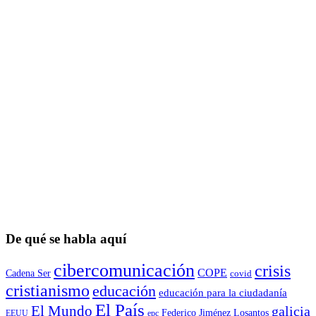
De qué se habla aquí
cibercomunicación
crisis
COPE
Cadena Ser
covid
cristianismo
educación
educación para la ciudadaní­a
El País
El Mundo
galicia
Federico Jiménez Losantos
EEUU
epc