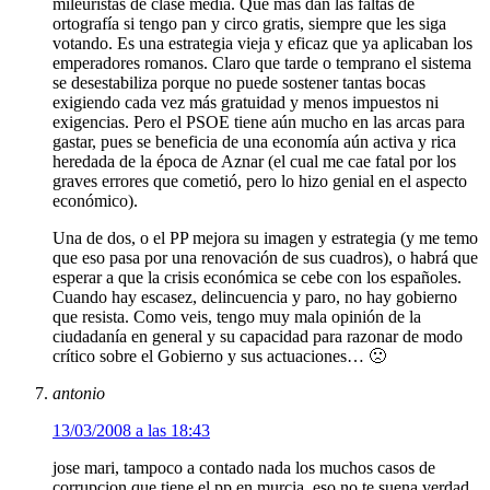
mileuristas de clase media. Qué más dan las faltas de
ortografía si tengo pan y circo gratis, siempre que les siga
votando. Es una estrategia vieja y eficaz que ya aplicaban los
emperadores romanos. Claro que tarde o temprano el sistema
se desestabiliza porque no puede sostener tantas bocas
exigiendo cada vez más gratuidad y menos impuestos ni
exigencias. Pero el PSOE tiene aún mucho en las arcas para
gastar, pues se beneficia de una economía aún activa y rica
heredada de la época de Aznar (el cual me cae fatal por los
graves errores que cometió, pero lo hizo genial en el aspecto
económico).
Una de dos, o el PP mejora su imagen y estrategia (y me temo
que eso pasa por una renovación de sus cuadros), o habrá que
esperar a que la crisis económica se cebe con los españoles.
Cuando hay escasez, delincuencia y paro, no hay gobierno
que resista. Como veis, tengo muy mala opinión de la
ciudadanía en general y su capacidad para razonar de modo
crítico sobre el Gobierno y sus actuaciones… 🙁
antonio
13/03/2008 a las 18:43
jose mari, tampoco a contado nada los muchos casos de
corrupcion que tiene el pp en murcia, eso no te suena verdad,