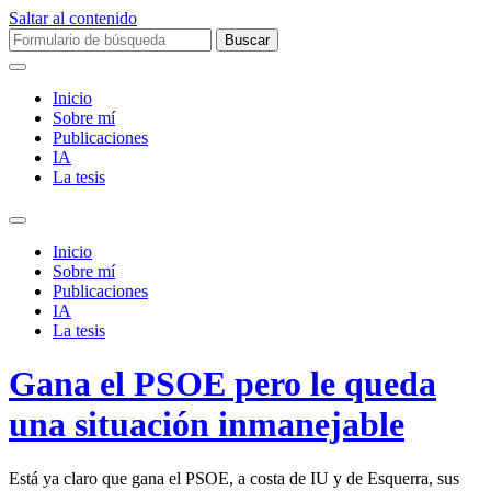
Saltar al contenido
Buscar:
Inicio
Sobre mí­
Publicaciones
IA
La tesis
Alternar
el
Inicio
campo
Sobre mí­
de
Publicaciones
búsqueda
IA
La tesis
Gana el PSOE pero le queda
una situación inmanejable
Está ya claro que gana el PSOE, a costa de IU y de Esquerra, sus