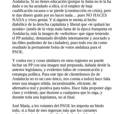
Andalucía. Si no tienes educación (porque la Junta no te la ha
dado o no ha ayudado a ello), si el empleo de baja
cualificación escasea o se pierde (construcción en crisis), pero
te dan dinero gratis por no hacer nada… pues NO HACES
NADA y vives genial. Y si alguien te menta al bicho
diabólico de la derecha capitalista y liberal que «te quitará las
ayudas» (amén de la vieja mala fama de la época franquista en
Andalucía, más la imagen de «señoritos» que sigue teniendo
el PP andaluz, demasiado dividido internamente y asociado a
las élites pudientes de las ciudades), pues todo eso da como
resultado la permanente bolsa de votos andaluza para el
PSOE.
Y contra eso y cosas similares en otras regiones no puede
luchar un PP con una imagen mal preparada, dañada desde la
anterior legislatura, y evidentes fallos de comunicación y
estrategia política. Para este tipo de clientelismos (lo de
Andalucía no es un caso único, nos consta a todos) hace falta
tener una imagen sólida, incuestionable, eficiente, de
alternativa real y positiva para todos. Hace falta proponer algo
claro y evidente, que ilusione a cualquiera que lo oiga, y
durante toda una legislatura, no al final.
José María, a los votantes del PSOE les importa un bledo
todo, si a final de mes ingresan más que los currantes