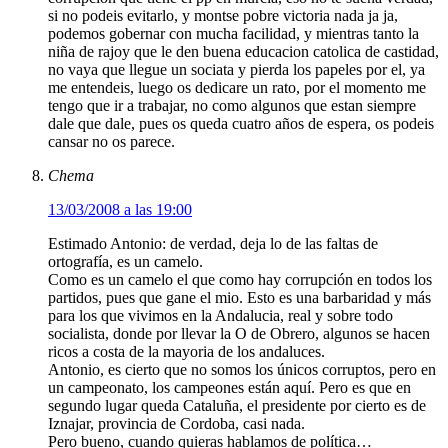
si no podeis evitarlo, y montse pobre victoria nada ja ja,
podemos gobernar con mucha facilidad, y mientras tanto la
niña de rajoy que le den buena educacion catolica de castidad,
no vaya que llegue un sociata y pierda los papeles por el, ya
me entendeis, luego os dedicare un rato, por el momento me
tengo que ir a trabajar, no como algunos que estan siempre
dale que dale, pues os queda cuatro años de espera, os podeis
cansar no os parece.
Chema
13/03/2008 a las 19:00
Estimado Antonio: de verdad, deja lo de las faltas de
ortografía, es un camelo.
Como es un camelo el que como hay corrupción en todos los
partidos, pues que gane el mio. Esto es una barbaridad y más
para los que vivimos en la Andalucia, real y sobre todo
socialista, donde por llevar la O de Obrero, algunos se hacen
ricos a costa de la mayoria de los andaluces.
Antonio, es cierto que no somos los únicos corruptos, pero en
un campeonato, los campeones están aquí. Pero es que en
segundo lugar queda Cataluña, el presidente por cierto es de
Iznajar, provincia de Cordoba, casi nada.
Pero bueno, cuando quieras hablamos de política…