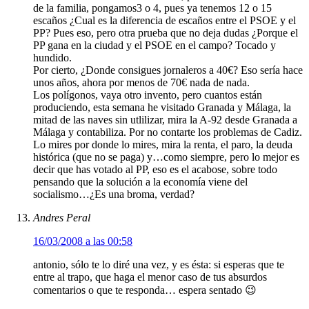
de la familia, pongamos3 o 4, pues ya tenemos 12 o 15
escaños ¿Cual es la diferencia de escaños entre el PSOE y el
PP? Pues eso, pero otra prueba que no deja dudas ¿Porque el
PP gana en la ciudad y el PSOE en el campo? Tocado y
hundido.
Por cierto, ¿Donde consigues jornaleros a 40€? Eso sería hace
unos años, ahora por menos de 70€ nada de nada.
Los polígonos, vaya otro invento, pero cuantos están
produciendo, esta semana he visitado Granada y Málaga, la
mitad de las naves sin utlilizar, mira la A-92 desde Granada a
Málaga y contabiliza. Por no contarte los problemas de Cadiz.
Lo mires por donde lo mires, mira la renta, el paro, la deuda
histórica (que no se paga) y…como siempre, pero lo mejor es
decir que has votado al PP, eso es el acabose, sobre todo
pensando que la solución a la economía viene del
socialismo…¿Es una broma, verdad?
Andres Peral
16/03/2008 a las 00:58
antonio, sólo te lo diré una vez, y es ésta: si esperas que te
entre al trapo, que haga el menor caso de tus absurdos
comentarios o que te responda… espera sentado 😉