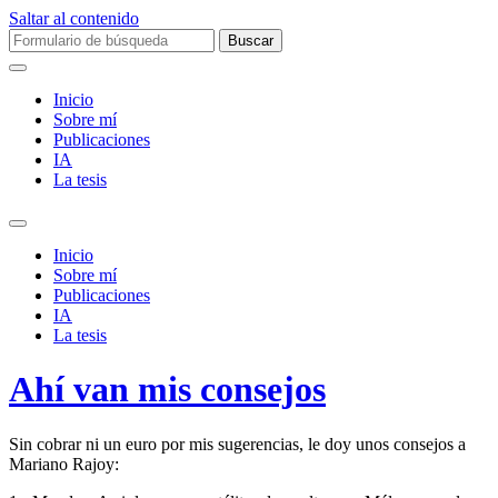
Saltar al contenido
Buscar:
Inicio
Sobre mí­
Publicaciones
IA
La tesis
Alternar
el
Inicio
campo
Sobre mí­
de
Publicaciones
búsqueda
IA
La tesis
Ahí van mis consejos
Sin cobrar ni un euro por mis sugerencias, le doy unos consejos a
Mariano Rajoy: