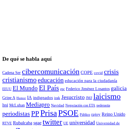
De qué se habla aquí
cibercomunicación
crisis
COPE
Cadena Ser
covid
cristianismo
educación
educación para la ciudadaní­a
El País
El Mundo
galicia
Federico Jiménez Losantos
EEUU
epc
laicismo
Jesucristo
IA
Gripe A
indignados
irak
JMJ
Humor
Mediapro
lssi
McLuhan
Navidad
Negociación con ETA
pederastia
Prisa
PSOE
PP
periodistas
Reino Unido
rajoy
Público
twitter
universidad
sgae
Rubalcaba
RTVE
UE
Universidad de