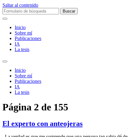
Saltar al contenido
Buscar:
Inicio
Sobre mí­
Publicaciones
IA
La tesis
Alternar
el
Inicio
campo
Sobre mí­
de
Publicaciones
búsqueda
IA
La tesis
Página 2 de 155
El experto con anteojeras
La verdad es que me sorprende que una persona tan sabia dé de