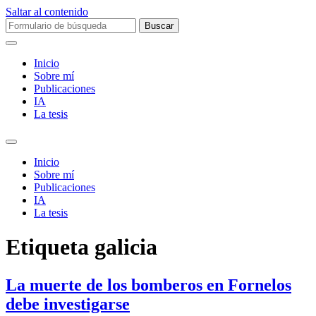
Saltar al contenido
Buscar:
Inicio
Sobre mí­
Publicaciones
IA
La tesis
Alternar
el
Inicio
campo
Sobre mí­
de
Publicaciones
búsqueda
IA
La tesis
Etiqueta
galicia
La muerte de los bomberos en Fornelos
debe investigarse