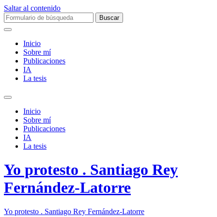
Saltar al contenido
Buscar:
Inicio
Sobre mí­
Publicaciones
IA
La tesis
Alternar
el
Inicio
campo
Sobre mí­
de
Publicaciones
búsqueda
IA
La tesis
Yo protesto . Santiago Rey
Fernández-Latorre
Yo protesto . Santiago Rey Fernández-Latorre