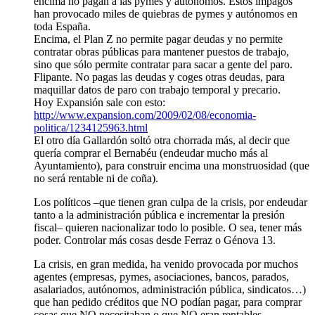
encima no pagan a las pymes y autónomos. Estos impagos
han provocado miles de quiebras de pymes y autónomos en
toda España.
Encima, el Plan Z no permite pagar deudas y no permite
contratar obras públicas para mantener puestos de trabajo,
sino que sólo permite contratar para sacar a gente del paro.
Flipante. No pagas las deudas y coges otras deudas, para
maquillar datos de paro con trabajo temporal y precario.
Hoy Expansión sale con esto:
http://www.expansion.com/2009/02/08/economia-
politica/1234125963.html
El otro día Gallardón soltó otra chorrada más, al decir que
quería comprar el Bernabéu (endeudar mucho más al
Ayuntamiento), para construir encima una monstruosidad (que
no será rentable ni de coña).
Los políticos –que tienen gran culpa de la crisis, por endeudar
tanto a la administración pública e incrementar la presión
fiscal– quieren nacionalizar todo lo posible. O sea, tener más
poder. Controlar más cosas desde Ferraz o Génova 13.
La crisis, en gran medida, ha venido provocada por muchos
agentes (empresas, pymes, asociaciones, bancos, parados,
asalariados, autónomos, administración pública, sindicatos…)
que han pedido créditos que NO podían pagar, para comprar
cosas que NO necesitaban o que NO eran rentables.