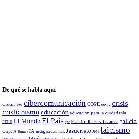
De qué se habla aquí
cibercomunicación
crisis
COPE
Cadena Ser
covid
cristianismo
educación
educación para la ciudadaní­a
El País
El Mundo
galicia
Federico Jiménez Losantos
EEUU
epc
laicismo
Jesucristo
IA
Gripe A
indignados
irak
JMJ
Humor
Mediapro