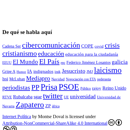
De qué se habla aquí
cibercomunicación
crisis
COPE
Cadena Ser
covid
cristianismo
educación
educación para la ciudadaní­a
El País
El Mundo
galicia
Federico Jiménez Losantos
EEUU
epc
laicismo
Jesucristo
IA
Gripe A
indignados
irak
JMJ
Humor
Mediapro
lssi
McLuhan
Navidad
Negociación con ETA
pederastia
Prisa
PSOE
PP
periodistas
Reino Unido
rajoy
Público
twitter
universidad
sgae
Rubalcaba
RTVE
UE
Universidad de
Zapatero
ZP
Navarra
áfrica
Internet Política
by
Montse Doval
is licensed under
Attribution-NonCommercial-ShareAlike 4.0 International