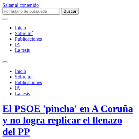
Saltar al contenido
Buscar:
Inicio
Sobre mí­
Publicaciones
IA
La tesis
Alternar
el
Inicio
campo
Sobre mí­
de
Publicaciones
búsqueda
IA
La tesis
El PSOE 'pincha' en A Coruña
y no logra replicar el llenazo
del PP