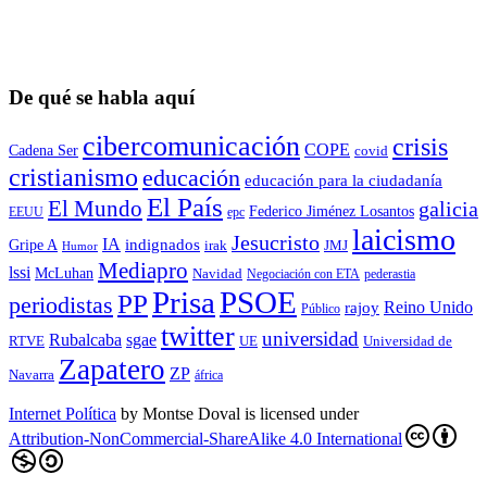
De qué se habla aquí
cibercomunicación
crisis
COPE
Cadena Ser
covid
cristianismo
educación
educación para la ciudadaní­a
El País
El Mundo
galicia
Federico Jiménez Losantos
EEUU
epc
laicismo
Jesucristo
IA
Gripe A
indignados
irak
JMJ
Humor
Mediapro
lssi
McLuhan
Navidad
Negociación con ETA
pederastia
Prisa
PSOE
PP
periodistas
Reino Unido
rajoy
Público
twitter
universidad
sgae
Rubalcaba
RTVE
UE
Universidad de
Zapatero
ZP
Navarra
áfrica
Internet Política
by
Montse Doval
is licensed under
Attribution-NonCommercial-ShareAlike 4.0 International