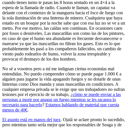
cuando tienes turno te pasas las 8 horas sentado en un 4×4 a la
espera de la llamada de radio. Cuando te llaman, un capataz va
delante con el comienzo de la manguera hacia el foco de fuego con
la sola iluminación de una linterna de minero. Cualquiera que haya
estado en un bosque por la noche sabe que con esa luz no se ve a un
metro. Por ese motivo, las caídas son continuas. En ocasiones caen
por fosos o desniveles. Las mascarillas son como las de los pintores,
en caso de que el humo sea abundante es frecuente desvanecerse o
marearse ya que las mascarillas no filtran los gases. Esto es lo que
probablemente les pasó a los compañeros fallecidos, un cambio de
viento pudo rodearlos de humo, volver la zona irrespirable y
provocar el desmayo de los dos hombres.
No sé a vosotros pero a mí me indignan ciertas economías mal
entendidas. No puedo comprender cómo se puede pagar 1.000 € a
alguien para jugarse la vida apagando fuegos y no dotarle de unas
linternas como Dios manda y unas mascarillas en condiciones. A
cualquier empresa privada se le exige que sus trabajadores no sufran
lesiones por el ejercicio de su trabajo, ¿
cómo se puede enviar a las
personas a morir por apagar un fuego mientras se les racanea lo
necesario para hacerlo
?
Estamos hablando de material que cuesta
menos de 40€
.
El asunto está en manos del juez
. Ojalá se aclare pronto lo sucedido,
pero mientras tanto sería mejor que los responsables de Seaga y de