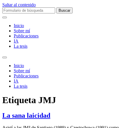
Saltar al contenido
Buscar:
Inicio
Sobre mí­
Publicaciones
IA
La tesis
Alternar
el
Inicio
campo
Sobre mí­
de
Publicaciones
búsqueda
IA
La tesis
Etiqueta
JMJ
La sana laicidad
Asistí a las JMJ de Santiago (1989) y Czestochowa (1991) como