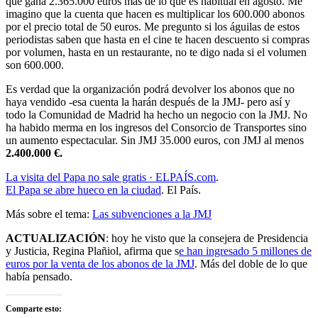
que gana 2.365.000 euros más de lo que es habitual en agosto. Me
imagino que la cuenta que hacen es multiplicar los 600.000 abonos
por el precio total de 50 euros. Me pregunto si los águilas de estos
periodistas saben que hasta en el cine te hacen descuento si compras
por volumen, hasta en un restaurante, no te digo nada si el volumen
son 600.000.
Es verdad que la organización podrá devolver los abonos que no
haya vendido -esa cuenta la harán después de la JMJ- pero así y
todo la Comunidad de Madrid ha hecho un negocio con la JMJ. No
ha habido merma en los ingresos del Consorcio de Transportes sino
un aumento espectacular. Sin JMJ 35.000 euros, con JMJ al menos
2.400.000 €.
La visita del Papa no sale gratis · ELPAÍS.com
.
El Papa se abre hueco en la ciudad
. El País.
Más sobre el tema:
Las subvenciones a la JMJ
ACTUALIZACIÓN
: hoy he visto que la consejera de Presidencia
y Justicia, Regina Plañiol, afirma que s
e han ingresado 5 millones de
euros por la venta de los abonos de la JMJ
. Más del doble de lo que
había pensado.
Comparte esto: