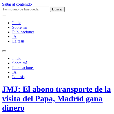
Saltar al contenido
Buscar:
Inicio
Sobre mí­
Publicaciones
IA
La tesis
Alternar
el
Inicio
campo
Sobre mí­
de
Publicaciones
búsqueda
IA
La tesis
JMJ: El abono transporte de la
visita del Papa, Madrid gana
dinero