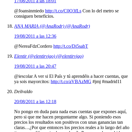
17/08/2011 a las 18:01
@Joansinmiedo
http://t.co/C0O3fLs
Con lo del metro se
consiguen beneficios.
ANA MARIA (@AnaRodr) (@AnaRodr)
19/08/2011 a las 12:36
@NereaFdzCordero
http://t.co/Di5sabT
Elentir (@elentirvigo) (@elentirvigo)
19/08/2011 a las 20:47
@iescolar A ver si El País y tú aprendéis a hacer cuentas, que
ya sois mayorcitos:
http://t.co/aVBAzMG
#jmj #madrid11
Deilvaldo
20/08/2011 a las 12:18
No pongo en duda para nada esas cuentas que expones aquí,
pero si que me hacen preguntarme algo. Si poniendo esos
precios los resultados son positivos con unas ganancias tan
claras…¿Por que entonces los precios reales a lo largo del año