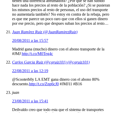
tienen una diferencia abrumadora? ¿Por que se han subido
hace nada los precios al resto de la población? ¿Si se pusieran
los mismos precios al resto de personas, el uso del transporte
no aumentaría también? No estoy en contra de la rebaja, pero
es que me parece un poco raro que con ellos si ganen dinero
por ese precio, pero que despues suban los precios al resto…
Juan Ramírez Ruiz (@JuanRamirezRuiz)
20/08/2011 a las 15:57
Madrid gana (mucho) dinero con el abono transporte de la
#JMJ
http://t.co/M0Teg4c
Carlos Garcia Ruiz (@cgruiz101) (@cgruiz101)
22/08/2011 a las 12:19
@Scooterb0y LA EMT gana dinero con el abono 80%
descuento.
http://t.co/Znp6cJ0
#JMJ11 #B16
juan
23/08/2011 a las 15:41
Deilvaldo creo que todo esta que el sistema de transportes