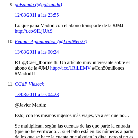
galsuinda (@galsuinda)
12/08/2011 a las 23:55
Lo que gana Madrid con el abono transporte de la #JMJ
http://t.co/9ILjUAS
Fëanar Aglamaethor (@LordNeo27)
13/08/2011 a las 00:24
RT @Caer_Ibormeith: Un artículo muy interesante sobre el
abono de la #JMJ
http://t.co/1RiLEMV
#Con50millones
#Madrid11
CGdP Vlazeck
13/08/2011 a las 04:28
@Javier Martín:
Esto, con los mismos ingesos más viajes, va a ser que no…
Se multiplican, según las cuentas de las que parte la entrada
(que no he verificado… si el fallo está en los números a partir
de los que se hace la cuenta que alguien lo diga, pero si no es