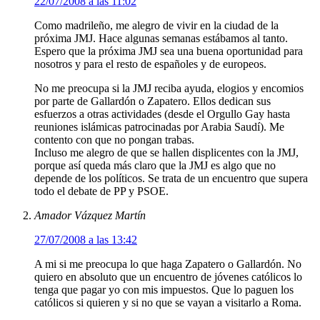
22/07/2008 a las 11:02
Como madrileño, me alegro de vivir en la ciudad de la
próxima JMJ. Hace algunas semanas estábamos al tanto.
Espero que la próxima JMJ sea una buena oportunidad para
nosotros y para el resto de españoles y de europeos.
No me preocupa si la JMJ reciba ayuda, elogios y encomios
por parte de Gallardón o Zapatero. Ellos dedican sus
esfuerzos a otras actividades (desde el Orgullo Gay hasta
reuniones islámicas patrocinadas por Arabia Saudí). Me
contento con que no pongan trabas.
Incluso me alegro de que se hallen displicentes con la JMJ,
porque así queda más claro que la JMJ es algo que no
depende de los políticos. Se trata de un encuentro que supera
todo el debate de PP y PSOE.
Amador Vázquez Martín
27/07/2008 a las 13:42
A mi si me preocupa lo que haga Zapatero o Gallardón. No
quiero en absoluto que un encuentro de jóvenes católicos lo
tenga que pagar yo con mis impuestos. Que lo paguen los
católicos si quieren y si no que se vayan a visitarlo a Roma.