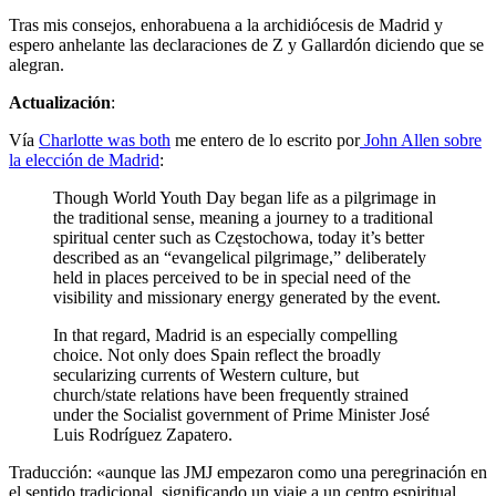
Tras mis consejos, enhorabuena a la archidiócesis de Madrid y
espero anhelante las declaraciones de Z y Gallardón diciendo que se
alegran.
Actualización
:
Vía
Charlotte was both
me entero de lo escrito por
John Allen sobre
la elección de Madrid
:
Though World Youth Day began life as a pilgrimage in
the traditional sense, meaning a journey to a traditional
spiritual center such as Częstochowa, today it’s better
described as an “evangelical pilgrimage,” deliberately
held in places perceived to be in special need of the
visibility and missionary energy generated by the event.
In that regard, Madrid is an especially compelling
choice. Not only does Spain reflect the broadly
secularizing currents of Western culture, but
church/state relations have been frequently strained
under the Socialist government of Prime Minister José
Luis Rodríguez Zapatero.
Traducción: «aunque las JMJ empezaron como una peregrinación en
el sentido tradicional, significando un viaje a un centro espiritual