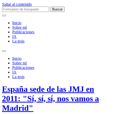
Saltar al contenido
Buscar:
Inicio
Sobre mí­
Publicaciones
IA
La tesis
Alternar
el
Inicio
campo
Sobre mí­
de
Publicaciones
búsqueda
IA
La tesis
España sede de las JMJ en
2011: "Sí, sí, sí, nos vamos a
Madrid"