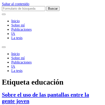
Saltar al contenido
Buscar:
Inicio
Sobre mí­
Publicaciones
IA
La tesis
Alternar
el
Inicio
campo
Sobre mí­
de
Publicaciones
búsqueda
IA
La tesis
Etiqueta
educación
Sobre el uso de las pantallas entre la
gente joven