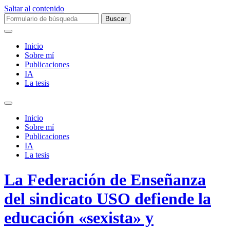
Saltar al contenido
Buscar:
Inicio
Sobre mí­
Publicaciones
IA
La tesis
Alternar
el
Inicio
campo
Sobre mí­
de
Publicaciones
búsqueda
IA
La tesis
La Federación de Enseñanza
del sindicato USO defiende la
educación «sexista» y