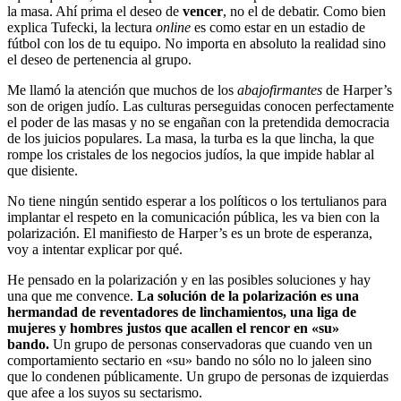
la masa. Ahí prima el deseo de
vencer
, no el de debatir. Como bien
explica Tufecki, la lectura
online
es como estar en un estadio de
fútbol con los de tu equipo. No importa en absoluto la realidad sino
el deseo de pertenencia al grupo.
Me llamó la atención que muchos de los
abajofirmantes
de Harper’s
son de origen judío. Las culturas perseguidas conocen perfectamente
el poder de las masas y no se engañan con la pretendida democracia
de los juicios populares. La masa, la turba es la que lincha, la que
rompe los cristales de los negocios judíos, la que impide hablar al
que disiente.
No tiene ningún sentido esperar a los políticos o los tertulianos para
implantar el respeto en la comunicación pública, les va bien con la
polarización. El manifiesto de Harper’s es un brote de esperanza,
voy a intentar explicar por qué.
He pensado en la polarización y en las posibles soluciones y hay
una que me convence.
La solución de la polarización es una
hermandad de reventadores de linchamientos, una liga de
mujeres y hombres justos que acallen el rencor en «su»
bando.
Un grupo de personas conservadoras que cuando ven un
comportamiento sectario en «su» bando no sólo no lo jaleen sino
que lo condenen públicamente. Un grupo de personas de izquierdas
que afee a los suyos su sectarismo.