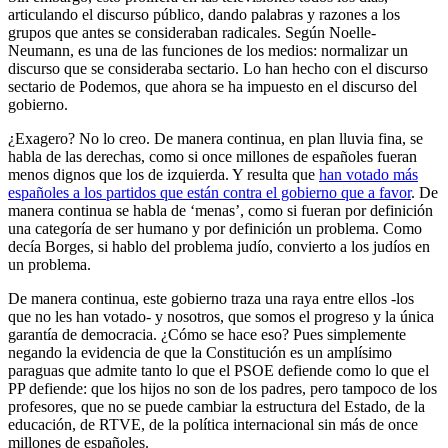
articulando el discurso público, dando palabras y razones a los
grupos que antes se consideraban radicales. Según Noelle-
Neumann, es una de las funciones de los medios: normalizar un
discurso que se consideraba sectario. Lo han hecho con el discurso
sectario de Podemos, que ahora se ha impuesto en el discurso del
gobierno.
¿Exagero? No lo creo. De manera continua, en plan lluvia fina, se
habla de las derechas, como si once millones de españoles fueran
menos dignos que los de izquierda. Y resulta que
han votado más
españoles a los partidos que están contra el gobierno que a favor
. De
manera continua se habla de ‘menas’, como si fueran por definición
una categoría de ser humano y por definición un problema. Como
decía Borges, si hablo del problema judío, convierto a los judíos en
un problema.
De manera continua, este gobierno traza una raya entre ellos -los
que no les han votado- y nosotros, que somos el progreso y la única
garantía de democracia. ¿Cómo se hace eso? Pues simplemente
negando la evidencia de que la Constitución es un amplísimo
paraguas que admite tanto lo que el PSOE defiende como lo que el
PP defiende: que los hijos no son de los padres, pero tampoco de los
profesores, que no se puede cambiar la estructura del Estado, de la
educación, de RTVE, de la política internacional sin más de once
millones de españoles.