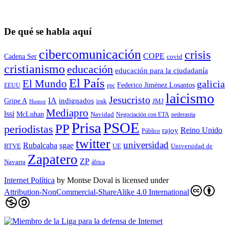
De qué se habla aquí
cibercomunicación
crisis
COPE
Cadena Ser
covid
cristianismo
educación
educación para la ciudadaní­a
El País
El Mundo
galicia
Federico Jiménez Losantos
EEUU
epc
laicismo
Jesucristo
IA
Gripe A
indignados
irak
JMJ
Humor
Mediapro
lssi
McLuhan
Navidad
Negociación con ETA
pederastia
Prisa
PSOE
PP
periodistas
Reino Unido
rajoy
Público
twitter
universidad
sgae
Rubalcaba
RTVE
UE
Universidad de
Zapatero
ZP
Navarra
áfrica
Internet Política
by
Montse Doval
is licensed under
Attribution-NonCommercial-ShareAlike 4.0 International