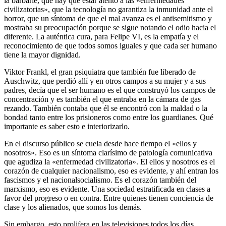
la barbarie, que hay que estar atento a las «enfermedades
civilizatorias», que la tecnología no garantiza la inmunidad ante el
horror, que un síntoma de que el mal avanza es el antisemitismo y
mostraba su preocupación porque se sigue notando el odio hacia el
diferente. La auténtica cura, para Felipe VI, es la empatía y el
reconocimiento de que todos somos iguales y que cada ser humano
tiene la mayor dignidad.
Viktor Frankl, el gran psiquiatra que también fue liberado de
Auschwitz, que perdió allí y en otros campos a su mujer y a sus
padres, decía que el ser humano es el que construyó los campos de
concentración y es también el que entraba en la cámara de gas
rezando. También contaba que él se encontró con la maldad o la
bondad tanto entre los prisioneros como entre los guardianes. Qué
importante es saber esto e interiorizarlo.
En el discurso público se cuela desde hace tiempo el «ellos y
nosotros». Eso es un síntoma clarísimo de patología comunicativa
que agudiza la «enfermedad civilizatoria». El ellos y nosotros es el
corazón de cualquier nacionalismo, eso es evidente, y ahí entran los
fascismos y el nacionalsocialismo. Es el corazón también del
marxismo, eso es evidente. Una sociedad estratificada en clases a
favor del progreso o en contra. Entre quienes tienen conciencia de
clase y los alienados, que somos los demás.
Sin embargo, esto prolifera en las televisiones todos los días,