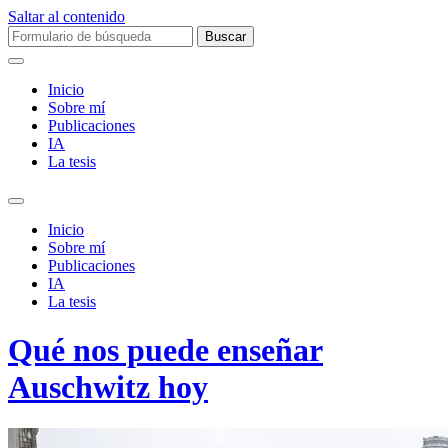
Saltar al contenido
Buscar:
Inicio
Sobre mí­
Publicaciones
IA
La tesis
Alternar
el
Inicio
campo
Sobre mí­
de
Publicaciones
búsqueda
IA
La tesis
Qué nos puede enseñar
Auschwitz hoy