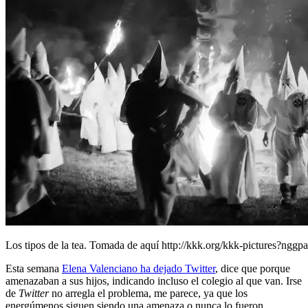
Los tipos de la tea. Tomada de aquí http://kkk.org/kkk-pictures?nggp
Esta semana
Elena Valenciano ha dejado Twitter
, dice que porque
amenazaban a sus hijos, indicando incluso el colegio al que van. Irse
de
Twitter
no arregla el problema, me parece, ya que los
energúmenos siguen siendo una amenaza o nunca lo fueron.