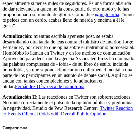
especialmente si tienes miles de seguidores. Es una forma absurda
de dar relevancia a quien no la conseguiría de otro modo y le has
proporcionado su minuto de gloria. Como dice
@jmguardia
: “nunca
te pelees con un cerdo, acabas lleno de mierda y encima a él le
gusta”…
Actualización
: mientras escribía ayer este post, se estaba
desarrollando otra tanda de teas contra el ministro de Interior, Jorge
Fernández, por decir lo que opina sobre el matrimonio homosexual.
Homófobo lo llaman en Twitter y en los medios de comunicación.
Aprovecho para decir que la agencia Associated Press ha eliminado
las palabras compuestas de «fobia» de su libro de estilo, incluida
homofobia, ya que supone adjudicar una enfermedad mental a una
parte de los participantes en un asunto de debate social. Aquí no se
andan con tantas contemplaciones y lo adjudican en
titular:
Fernández Díaz peca de homofobia
Actualización II
: Las reacciones en Twitter son sobrerreacciones.
No mide correctamente el pulso de la opinión pública y predomina
la negatividad. Estudio de Pew Research Center:
Twitter Reaction
to Events Often at Odds with Overall Public Opinion
Comparte esto: