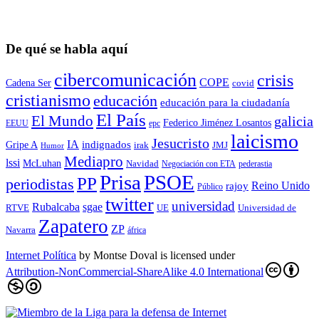
De qué se habla aquí
cibercomunicación
crisis
COPE
Cadena Ser
covid
cristianismo
educación
educación para la ciudadaní­a
El País
El Mundo
galicia
Federico Jiménez Losantos
EEUU
epc
laicismo
Jesucristo
IA
Gripe A
indignados
irak
JMJ
Humor
Mediapro
lssi
McLuhan
Navidad
Negociación con ETA
pederastia
Prisa
PSOE
PP
periodistas
Reino Unido
rajoy
Público
twitter
universidad
sgae
Rubalcaba
RTVE
UE
Universidad de
Zapatero
ZP
Navarra
áfrica
Internet Política
by
Montse Doval
is licensed under
Attribution-NonCommercial-ShareAlike 4.0 International