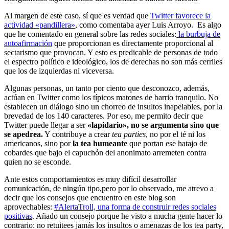
Al margen de este caso, sí que es verdad que
Twitter favorece la
actividad «pandillera»
, como comentaba ayer Luis Arroyo. Es algo
que he comentado en general sobre las redes sociales:
la burbuja de
autoafirmación
que proporcionan es directamente proporcional al
sectarismo que provocan. Y esto es predicable de personas de todo
el espectro político e ideológico, los de derechas no son más cerriles
que los de izquierdas ni viceversa.
Algunas personas, un tanto por ciento que desconozco, además,
actúan en Twitter como los típicos matones de barrio tranquilo. No
establecen un diálogo sino un chorreo de insultos inapelables, por la
brevedad de los 140 caracteres. Por eso, me permito decir que
Twitter puede llegar a ser
«lapidario», no se argumenta sino que
se apedrea.
Y contribuye a crear
tea parties
, no por el té ni los
americanos, sino por
la tea humeante
que portan ese hatajo de
cobardes que bajo el capuchón del anonimato arremeten contra
quien no se esconde.
Ante estos comportamientos es muy difícil desarrollar
comunicación, de ningún tipo,pero por lo observado, me atrevo a
decir que los consejos que encuentro en este blog son
aprovechables:
#AlertaTroll, una forma de construir redes sociales
positivas
. Añado un consejo porque he visto a mucha gente hacer lo
contrario: no retuitees jamás los insultos o amenazas de los tea party,