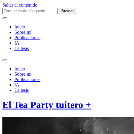
Saltar al contenido
Buscar:
Inicio
Sobre mí­
Publicaciones
IA
La tesis
Alternar
el
Inicio
campo
Sobre mí­
de
Publicaciones
búsqueda
IA
La tesis
El Tea Party tuitero +