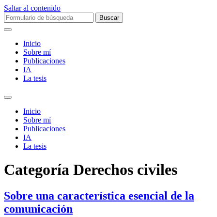
Saltar al contenido
Buscar:
Inicio
Sobre mí­
Publicaciones
IA
La tesis
Alternar
el
Inicio
campo
Sobre mí­
de
Publicaciones
búsqueda
IA
La tesis
Categoría
Derechos civiles
Sobre una característica esencial de la
comunicación