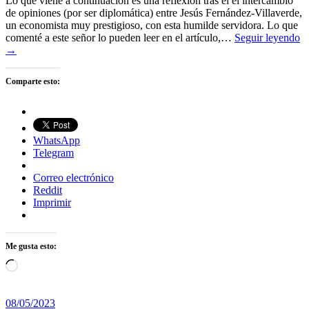
Lo que viene a continuación es una reflexión tras el el intercambio
de opiniones (por ser diplomática) entre Jesús Fernández-Villaverde,
un economista muy prestigioso, con esta humilde servidora. Lo que
comenté a este señor lo pueden leer en el artículo,…
Seguir leyendo
→
Comparte esto:
WhatsApp
Telegram
Correo electrónico
Reddit
Imprimir
Me gusta esto:
Cargando...
08/05/2023