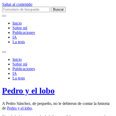
Saltar al contenido
Buscar:
Inicio
Sobre mí­
Publicaciones
IA
La tesis
Alternar
el
Inicio
campo
Sobre mí­
de
Publicaciones
búsqueda
IA
La tesis
Pedro y el lobo
A Pedro Sánchez, de pequeño, no le debieron de contar la historia
de
Pedro y el lobo
.