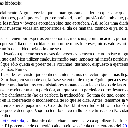
s hipótesis:
almente. Alguna vez leí que llamar ignorante a alguien que sabe que es
tiempos, por hipocresía, por comodidad, por la presión del ambiente, p
e los niños y jóvenes aprendan sino que aprueben. Así, se les tima diar
vir nuestras vidas sin importarnos el día de mañana, cuando el ya no tan
e se tienen por expertos en economía, medicina, comunicación, periodis
o por su falta de capacidad sino porque otros intereses, otros valores, 
triunfo de su ideología o lo que sea.
 ha llevado a que enormes masas de personas piensen que no existe ning
que está bien utilizar cualquier medio para imponer mi interés partidis
sí que sólo queda el poder de la voluntad, desnudo, dispuesto a ejerce
os míos. Punto.
a frase de Jesucristo que contiene tantos planos de lectura que jamás ll
e San Juan, en su contexto, la frase se entiende mejor. Quien peca es 
or, como hacían los conquistadores romanos con los esclavos de las zon
s se encadenarán a un perdedor, aunque sea un perdedor como Jesucrist
hit
o charlatanería (no es perfecta la traducción). Se trata de que, como h
r en la coherencia o incoherencia de lo que se dice. Antes, teníamos la v
a: charlatanería, paparrucha. Cuando Frankfurt escribió el libro no habí
o puede decir que Vigo ha tenido cinco millones de turistas en Navidad y
e dice.
en
otra entrada, l
a dinámica de la charlatanería se va a agudizar. La ‘inte
ne. El porcentaje de contenido alucinado se calcula en el entorno del
20 