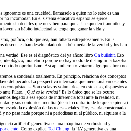
 ignorante es una crueldad, llamárselo a quien no lo sabe es una
or no incomodar. En el sistema educativo español se ejerce
iamente sin decirles que no saben para que así se queden tranquilos y
 joven sin hábito intelectual se tenga que ganar la vida y
mo, política, o lo que sea, han fallado estrepitosamente. En la
otros deseos les han desvinculado de la búsqueda de la verdad y los han
una verdad. Ese es el diagnóstico del ya añoso libro
On bullshit.
Eso
ta, ideológico, monetario porque no hay modo de distinguir la bazofia
rse con todo oportunismo. Así aplaudieron o votaron algo que ahora no
egaremos a sondearla totalmente. En principio, relaciona dos conceptos
esclavo del pecado. La perspectiva interesada que mencionábamos antes
as conquistadas. Son esclavos voluntarios, en este caso, dispuestos a
o ante Pilato.
¿Qué es la verdad?
Es lo único que se les ocurre.
emos llegado a esa época de indiferencia total ante la realidad, ni
erdad y sus contrarios: mentira (decir lo contrario de lo que se piensa)
a empezado la explosión de las redes sociales. Hoy estaría consternado
 no pasa nada porque ni a periodistas ni al público, ni siquiera a la
ligencia artificial’ generativa es una máquina de verbosidad y
por ciento
. Como explica
Ted Chiang
, la ‘IA’ generativa es una