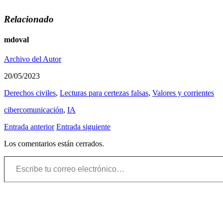
Relacionado
mdoval
Archivo del Autor
20/05/2023
Derechos civiles
,
Lecturas para certezas falsas
,
Valores y corrientes
cibercomunicación
,
IA
Entrada anterior
Entrada siguiente
Los comentarios están cerrados.
Escribe tu correo electrónico…