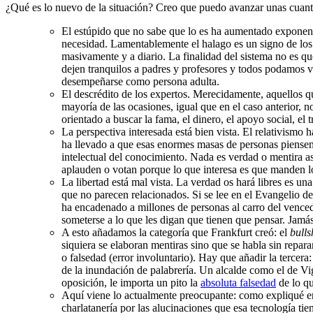
¿Qué es lo nuevo de la situación? Creo que puedo avanzar unas cuanta
El estúpido que no sabe que lo es ha aumentado exponenci
necesidad. Lamentablemente el halago es un signo de los 
masivamente y a diario. La finalidad del sistema no es qu
dejen tranquilos a padres y profesores y todos podamos vi
desempeñarse como persona adulta.
El descrédito de los expertos. Merecidamente, aquellos qu
mayoría de las ocasiones, igual que en el caso anterior, n
orientado a buscar la fama, el dinero, el apoyo social, el 
La perspectiva interesada está bien vista. El relativismo
ha llevado a que esas enormes masas de personas piensen 
intelectual del conocimiento. Nada es verdad o mentira a
aplauden o votan porque lo que interesa es que manden l
La libertad está mal vista. La verdad os hará libres es un
que no parecen relacionados. Si se lee en el Evangelio d
ha encadenado a millones de personas al carro del venced
someterse a lo que les digan que tienen que pensar. Jamá
A esto añadamos la categoría que Frankfurt creó: el
bulls
siquiera se elaboran mentiras sino que se habla sin repara
o falsedad (error involuntario). Hay que añadir la tercer
de la inundación de palabrería. Un alcalde como el de Vig
oposición, le importa un pito la
absoluta falsedad
de lo qu
Aquí viene lo actualmente preocupante: como expliqué 
charlatanería por las alucinaciones que esa tecnología tie