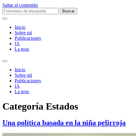
Saltar al contenido
Buscar:
Inicio
Sobre mí­
Publicaciones
IA
La tesis
Alternar
el
Inicio
campo
Sobre mí­
de
Publicaciones
búsqueda
IA
La tesis
Categoría
Estados
Una política basada en la niña pelirroja