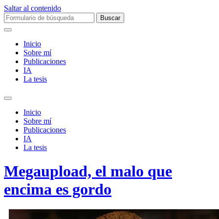
Saltar al contenido
Buscar:
Inicio
Sobre mí­
Publicaciones
IA
La tesis
Alternar
el
Inicio
campo
Sobre mí­
de
Publicaciones
búsqueda
IA
La tesis
Megaupload, el malo que
encima es gordo