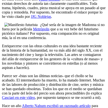
existan derechos de autoría tan claramente cuantificables. Toda
trama, hipótesis, cuadro, pieza musical se apoya en un pasado al que
copia y remodela. Por supuesto, he encontrado el enlace porque lo
he visto citado por
JJG Noblejas
.
¿Qué sería de la imagen de Madonna si no
fuera por la película
Metrópolis
que a su vez bebe del futurismo
pictórico italiano? Por supuesto, esta comparación no es original
mía, la oí en una conferencia.
Enriquecerse con las obras culturales es una idea bastante reciente
de la historia de la humanidad, no va más allá del siglo XX, con el
nacimiento del cine y luego la televisión. Las artes se contagiaron
del afán de enriquecerse de los gestores de la «cultura de masas» y
los novelistas y pintores se convirtieron en estrellas (o al menos
aspiran a hacerlo).
Parece ser -éstas son las últimas noticias- que el chollo se ha
acabado. El intermediario ha muerto, lo ha matado Internet. Muchas
de las labores de producción y distribución de cine, series y música
se han quedado obsoletas. Todos los que en el medio se quedaban
con la parte del león del precio son ahora prescindibles (lo explica
Casciari en este vídeo
, por supuesto tampoco se me ocurrió a mí).
Hace un año
Alberto Nahum escribió un razonado artículo
para