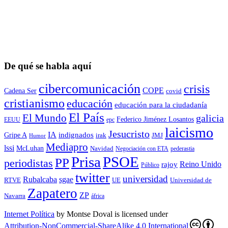
De qué se habla aquí
cibercomunicación
crisis
COPE
Cadena Ser
covid
cristianismo
educación
educación para la ciudadaní­a
El País
El Mundo
galicia
Federico Jiménez Losantos
EEUU
epc
laicismo
Jesucristo
IA
Gripe A
indignados
irak
JMJ
Humor
Mediapro
lssi
McLuhan
Navidad
Negociación con ETA
pederastia
Prisa
PSOE
PP
periodistas
Reino Unido
rajoy
Público
twitter
universidad
sgae
Rubalcaba
RTVE
UE
Universidad de
Zapatero
ZP
Navarra
áfrica
Internet Política
by
Montse Doval
is licensed under
Attribution-NonCommercial-ShareAlike 4.0 International