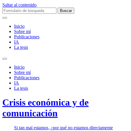
Saltar al contenido
Buscar:
Inicio
Sobre mí­
Publicaciones
IA
La tesis
Alternar
el
Inicio
campo
Sobre mí­
de
Publicaciones
búsqueda
IA
La tesis
Crisis económica y de
comunicación
Si tan mal estamos, ¿por qué no estamos directamente