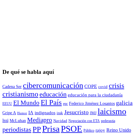
De qué se habla aquí
cibercomunicación
crisis
COPE
Cadena Ser
covid
cristianismo
educación
educación para la ciudadaní­a
El País
El Mundo
galicia
Federico Jiménez Losantos
EEUU
epc
laicismo
Jesucristo
IA
Gripe A
indignados
irak
JMJ
Humor
Mediapro
lssi
McLuhan
Navidad
Negociación con ETA
pederastia
Prisa
PSOE
PP
periodistas
Reino Unido
rajoy
Público