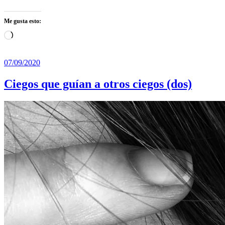
Me gusta esto:
Cargando...
07/09/2020
Ciegos que guían a otros ciegos (dos)