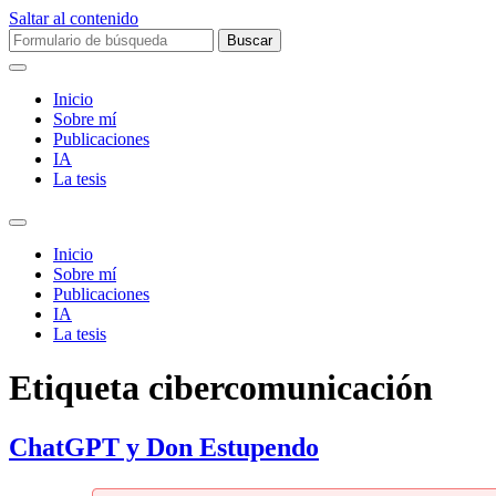
Saltar al contenido
Buscar:
Inicio
Sobre mí­
Publicaciones
IA
La tesis
Alternar
el
Inicio
campo
Sobre mí­
de
Publicaciones
búsqueda
IA
La tesis
Etiqueta
cibercomunicación
ChatGPT y Don Estupendo