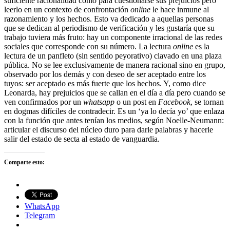
suficiente racionalidad como para cuestionarse sus prejuicios pero
leerlo en un contexto de confrontación
online
le hace inmune al
razonamiento y los hechos. Esto va dedicado a aquellas personas
que se dedican al periodismo de verificación y les gustaría que su
trabajo tuviera más fruto: hay un componente irracional de las redes
sociales que corresponde con su número. La lectura
online
es la
lectura de un panfleto (sin sentido peyorativo) clavado en una plaza
pública. No se lee exclusivamente de manera racional sino en grupo,
observado por los demás y con deseo de ser aceptado entre los
tuyos: ser aceptado es más fuerte que los hechos. Y, como dice
Leonarda, hay prejuicios que se callan en el día a día pero cuando se
ven confirmados por un
whatsapp
o un post en
Facebook
, se tornan
en dogmas difíciles de contradecir. Es un ‘ya lo decía yo’ que enlaza
con la función que antes tenían los medios, según Noelle-Neumann:
articular el discurso del núcleo duro para darle palabras y hacerle
salir del estado de secta al estado de vanguardia.
Comparte esto:
WhatsApp
Telegram