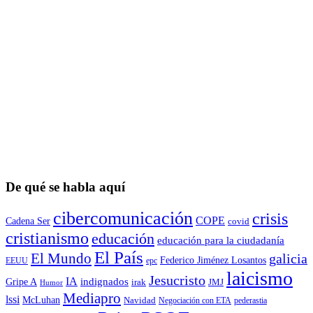
De qué se habla aquí
cibercomunicación
crisis
COPE
Cadena Ser
covid
cristianismo
educación
educación para la ciudadaní­a
El País
El Mundo
galicia
Federico Jiménez Losantos
EEUU
epc
laicismo
Jesucristo
IA
Gripe A
indignados
irak
JMJ
Humor
Mediapro
lssi
McLuhan
Navidad
Negociación con ETA
pederastia