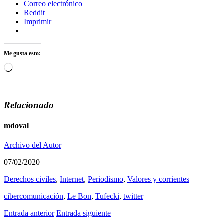
Correo electrónico
Reddit
Imprimir
Me gusta esto:
Cargando...
Relacionado
mdoval
Archivo del Autor
07/02/2020
Derechos civiles
,
Internet
,
Periodismo
,
Valores y corrientes
cibercomunicación
,
Le Bon
,
Tufecki
,
twitter
Entrada anterior
Entrada siguiente