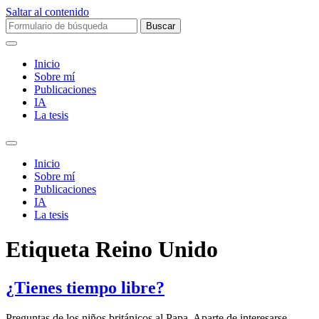
Saltar al contenido
Buscar:
Inicio
Sobre mí­
Publicaciones
IA
La tesis
Alternar
el
Inicio
campo
Sobre mí­
de
Publicaciones
búsqueda
IA
La tesis
Etiqueta
Reino Unido
¿Tienes tiempo libre?
Preguntas de los niños británicos al Papa. Aparte de interesarse,