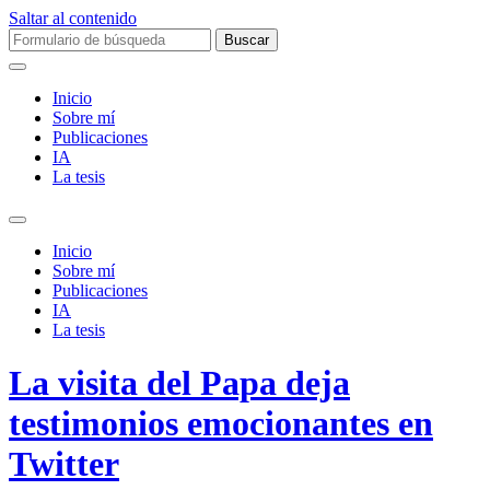
Saltar al contenido
Buscar:
Inicio
Sobre mí­
Publicaciones
IA
La tesis
Alternar
el
Inicio
campo
Sobre mí­
de
Publicaciones
búsqueda
IA
La tesis
La visita del Papa deja
testimonios emocionantes en
Twitter