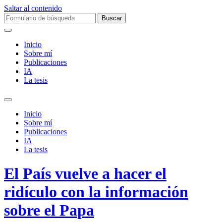
Saltar al contenido
Buscar:
Inicio
Sobre mí­
Publicaciones
IA
La tesis
Alternar
el
Inicio
campo
Sobre mí­
de
Publicaciones
búsqueda
IA
La tesis
El País vuelve a hacer el
ridículo con la información
sobre el Papa