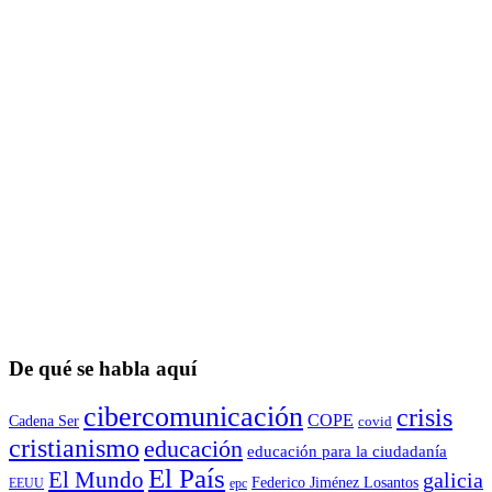
De qué se habla aquí
cibercomunicación
crisis
COPE
Cadena Ser
covid
cristianismo
educación
educación para la ciudadaní­a
El País
El Mundo
galicia
Federico Jiménez Losantos
EEUU
epc