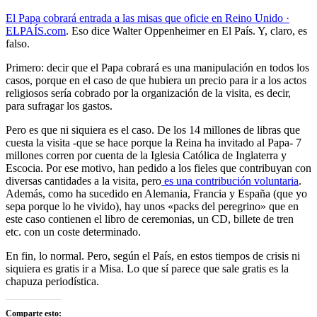
El Papa cobrará entrada a las misas que oficie en Reino Unido ·
ELPAÍS.com
. Eso dice Walter Oppenheimer en El País. Y, claro, es
falso.
Primero: decir que el Papa cobrará es una manipulación en todos los
casos, porque en el caso de que hubiera un precio para ir a los actos
religiosos sería cobrado por la organización de la visita, es decir,
para sufragar los gastos.
Pero es que ni siquiera es el caso. De los 14 millones de libras que
cuesta la visita -que se hace porque la Reina ha invitado al Papa- 7
millones corren por cuenta de la Iglesia Católica de Inglaterra y
Escocia. Por ese motivo, han pedido a los fieles que contribuyan con
diversas cantidades a la visita, pero
es una contribución voluntaria
.
Además, como ha sucedido en Alemania, Francia y España (que yo
sepa porque lo he vivido), hay unos «packs del peregrino» que en
este caso contienen el libro de ceremonias, un CD, billete de tren
etc. con un coste determinado.
En fin, lo normal. Pero, según el País, en estos tiempos de crisis ni
siquiera es gratis ir a Misa. Lo que sí parece que sale gratis es la
chapuza periodística.
Comparte esto: