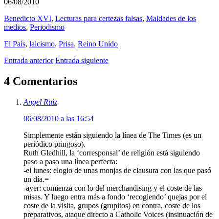
06/08/2010
Benedicto XVI
,
Lecturas para certezas falsas
,
Maldades de los
medios
,
Periodismo
El País
,
laicismo
,
Prisa
,
Reino Unido
Entrada anterior
Entrada siguiente
4 Comentarios
Angel Ruiz
06/08/2010 a las 16:54
Simplemente están siguiendo la línea de The Times (es un
periódico pringoso).
Ruth Gledhill, la ‘corresponsal’ de religión está siguiendo
paso a paso una línea perfecta:
-el lunes: elogio de unas monjas de clausura con las que pasó
un día.=
-ayer: comienza con lo del merchandising y el coste de las
misas. Y luego entra más a fondo ‘recogiendo’ quejas por el
coste de la visita, grupos (grupitos) en contra, coste de los
preparativos, ataque directo a Catholic Voices (insinuación de