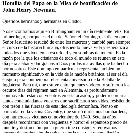
Homilía del Papa en la Misa de beatificación de
John Henry Newman.
Queridos hermanos y hermanas en Cristo:
Nos encontramos aquí en Birmingham en un día realmente feliz. En
primer lugar, porque es el día del Señor, el Domingo, el día en que el
Señor Jesucristo resucitó de entre los muertos y cambió para siempre
el curso de la historia humana, ofreciendo nueva vida y esperanza a
todos los que viven en la oscuridad y en sombras de muerte. Es la
razón por la que los cristianos de todo el mundo se reúnen en este
día para alabar y dar gracias a Dios por las maravillas que ha hecho
por nosotros. Este domingo en particular representa también un
momento significativo en la vida de la nación británica, al ser el día
elegido para conmemorar el setenta aniversario de la Batalla de
Inglaterra. Para mí, que estuve entre quienes vivieron y sufrieron los
oscuros días del régimen nazi en Alemania, es profundamente
conmovedor estar con vosotros en esta ocasión, y poder recordar a
tantos conciudadanos vuestros que sacrificaron sus vidas, resistiendo
con tesón a las fuerzas de esta ideología demoníaca. Pienso en
particular en la vecina Coventry, que sufrió durísimos bombardeos,
con numerosas víctimas en noviembre de 1940. Setenta años
después recordamos con vergüenza y horror el espantoso precio de
muerte y destrucción que la guerra trae consigo, y renovamos
nuestra determinación de trabajar por la paz y la reconciliación,