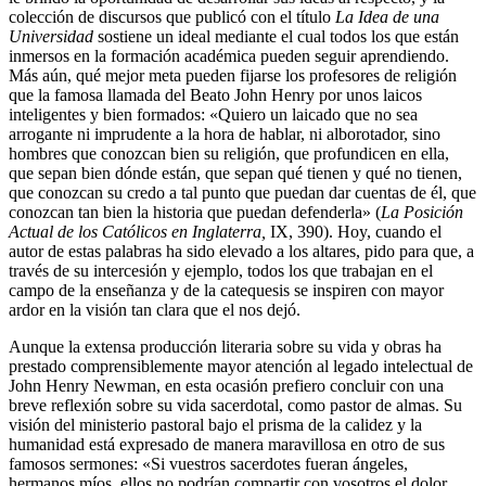
colección de discursos que publicó con el título
La Idea de una
Universidad
sostiene un ideal mediante el cual todos los que están
inmersos en la formación académica pueden seguir aprendiendo.
Más aún, qué mejor meta pueden fijarse los profesores de religión
que la famosa llamada del Beato John Henry por unos laicos
inteligentes y bien formados: «Quiero un laicado que no sea
arrogante ni imprudente a la hora de hablar, ni alborotador, sino
hombres que conozcan bien su religión, que profundicen en ella,
que sepan bien dónde están, que sepan qué tienen y qué no tienen,
que conozcan su credo a tal punto que puedan dar cuentas de él, que
conozcan tan bien la historia que puedan defenderla» (
La Posición
Actual de los Católicos en Inglaterra,
IX, 390). Hoy, cuando el
autor de estas palabras ha sido elevado a los altares, pido para que, a
través de su intercesión y ejemplo, todos los que trabajan en el
campo de la enseñanza y de la catequesis se inspiren con mayor
ardor en la visión tan clara que el nos dejó.
Aunque la extensa producción literaria sobre su vida y obras ha
prestado comprensiblemente mayor atención al legado intelectual de
John Henry Newman, en esta ocasión prefiero concluir con una
breve reflexión sobre su vida sacerdotal, como pastor de almas. Su
visión del ministerio pastoral bajo el prisma de la calidez y la
humanidad está expresado de manera maravillosa en otro de sus
famosos sermones: «Si vuestros sacerdotes fueran ángeles,
hermanos míos, ellos no podrían compartir con vosotros el dolor,