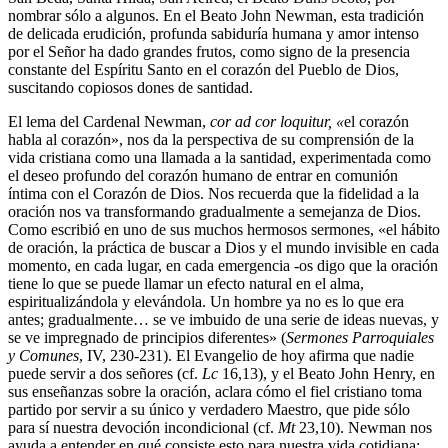
nombrar sólo a algunos. En el Beato John Newman, esta tradición
de delicada erudición, profunda sabiduría humana y amor intenso
por el Señor ha dado grandes frutos, como signo de la presencia
constante del Espíritu Santo en el corazón del Pueblo de Dios,
suscitando copiosos dones de santidad.
El lema del Cardenal Newman,
cor ad cor loquitur, «
el corazón
habla al corazón», nos da la perspectiva de su comprensión de la
vida cristiana como una llamada a la santidad, experimentada como
el deseo profundo del corazón humano de entrar en comunión
íntima con el Corazón de Dios. Nos recuerda que la fidelidad a la
oración nos va transformando gradualmente a semejanza de Dios.
Como escribió en uno de sus muchos hermosos sermones, «el hábito
de oración, la práctica de buscar a Dios y el mundo invisible en cada
momento, en cada lugar, en cada emergencia -os digo que la oración
tiene lo que se puede llamar un efecto natural en el alma,
espiritualizándola y elevándola. Un hombre ya no es lo que era
antes; gradualmente… se ve imbuido de una serie de ideas nuevas, y
se ve impregnado de principios diferentes» (
Sermones Parroquiales
y Comunes
, IV, 230-231). El Evangelio de hoy afirma que nadie
puede servir a dos señores (cf.
Lc
16,13), y el Beato John Henry, en
sus enseñanzas sobre la oración, aclara cómo el fiel cristiano toma
partido por servir a su único y verdadero Maestro, que pide sólo
para sí nuestra devoción incondicional (cf.
Mt
23,10). Newman nos
ayuda a entender en qué consiste esto para nuestra vida cotidiana: