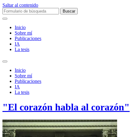
Saltar al contenido
Buscar:
Inicio
Sobre mí­
Publicaciones
IA
La tesis
Alternar
el
Inicio
campo
Sobre mí­
de
Publicaciones
búsqueda
IA
La tesis
"El corazón habla al corazón"