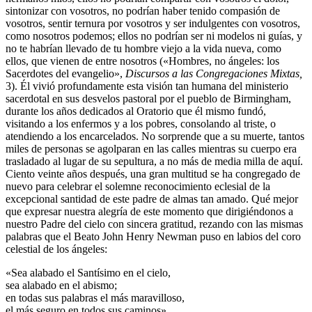
sintonizar con vosotros, no podrían haber tenido compasión de
vosotros, sentir ternura por vosotros y ser indulgentes con vosotros,
como nosotros podemos; ellos no podrían ser ni modelos ni guías, y
no te habrían llevado de tu hombre viejo a la vida nueva, como
ellos, que vienen de entre nosotros («Hombres, no ángeles: los
Sacerdotes del evangelio»,
Discursos a las Congregaciones Mixtas,
3). Él vivió profundamente esta visión tan humana del ministerio
sacerdotal en sus desvelos pastoral por el pueblo de Birmingham,
durante los años dedicados al Oratorio que él mismo fundó,
visitando a los enfermos y a los pobres, consolando al triste, o
atendiendo a los encarcelados. No sorprende que a su muerte, tantos
miles de personas se agolparan en las calles mientras su cuerpo era
trasladado al lugar de su sepultura, a no más de media milla de aquí.
Ciento veinte años después, una gran multitud se ha congregado de
nuevo para celebrar el solemne reconocimiento eclesial de la
excepcional santidad de este padre de almas tan amado. Qué mejor
que expresar nuestra alegría de este momento que dirigiéndonos a
nuestro Padre del cielo con sincera gratitud, rezando con las mismas
palabras que el Beato John Henry Newman puso en labios del coro
celestial de los ángeles:
«Sea alabado el Santísimo en el cielo,
sea alabado en el abismo;
en todas sus palabras el más maravilloso,
el más seguro en todos sus caminos».