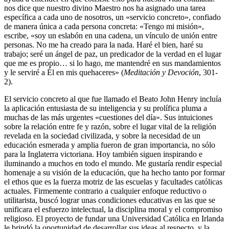
nos dice que nuestro divino Maestro nos ha asignado una tarea
específica a cada uno de nosotros, un «servicio concreto», confiado
de manera única a cada persona concreta: «Tengo mi misión»,
escribe, «soy un eslabón en una cadena, un vínculo de unión entre
personas. No me ha creado para la nada. Haré el bien, haré su
trabajo; seré un ángel de paz, un predicador de la verdad en el lugar
que me es propio… si lo hago, me mantendré en sus mandamientos
y le serviré a Él en mis quehaceres» (
Meditación y Devoción
, 301-
2).
El servicio concreto al que fue llamado el Beato John Henry incluía
la aplicación entusiasta de su inteligencia y su prolífica pluma a
muchas de las más urgentes «cuestiones del día». Sus intuiciones
sobre la relación entre fe y razón, sobre el lugar vital de la religión
revelada en la sociedad civilizada, y sobre la necesidad de un
educación esmerada y amplia fueron de gran importancia, no sólo
para la Inglaterra victoriana. Hoy también siguen inspirando e
iluminando a muchos en todo el mundo. Me gustaría rendir especial
homenaje a su visión de la educación, que ha hecho tanto por formar
el ethos que es la fuerza motriz de las escuelas y facultades católicas
actuales. Firmemente contrario a cualquier enfoque reductivo o
utilitarista, buscó lograr unas condiciones educativas en las que se
unificara el esfuerzo intelectual, la disciplina moral y el compromiso
religioso. El proyecto de fundar una Universidad Católica en Irlanda
le brindó la oportunidad de desarrollar sus ideas al respecto, y la