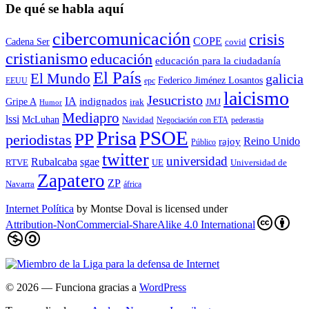
De qué se habla aquí
cibercomunicación
crisis
COPE
Cadena Ser
covid
cristianismo
educación
educación para la ciudadaní­a
El País
El Mundo
galicia
Federico Jiménez Losantos
EEUU
epc
laicismo
Jesucristo
IA
Gripe A
indignados
irak
JMJ
Humor
Mediapro
lssi
McLuhan
Navidad
Negociación con ETA
pederastia
Prisa
PSOE
PP
periodistas
Reino Unido
rajoy
Público
twitter
universidad
sgae
Rubalcaba
RTVE
UE
Universidad de
Zapatero
ZP
Navarra
áfrica
Internet Política
by
Montse Doval
is licensed under
Attribution-NonCommercial-ShareAlike 4.0 International
© 2026
— Funciona gracias a
WordPress