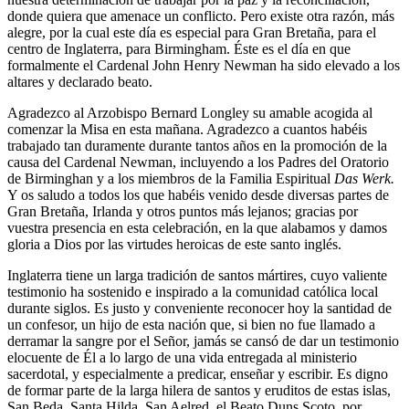
donde quiera que amenace un conflicto. Pero existe otra razón, más
alegre, por la cual este día es especial para Gran Bretaña, para el
centro de Inglaterra, para Birmingham. Éste es el día en que
formalmente el Cardenal John Henry Newman ha sido elevado a los
altares y declarado beato.
Agradezco al Arzobispo Bernard Longley su amable acogida al
comenzar la Misa en esta mañana. Agradezco a cuantos habéis
trabajado tan duramente durante tantos años en la promoción de la
causa del Cardenal Newman, incluyendo a los Padres del Oratorio
de Birminghan y a los miembros de la Familia Espiritual
Das Werk.
Y os saludo a todos los que habéis venido desde diversas partes de
Gran Bretaña, Irlanda y otros puntos más lejanos; gracias por
vuestra presencia en esta celebración, en la que alabamos y damos
gloria a Dios por las virtudes heroicas de este santo inglés.
Inglaterra tiene un larga tradición de santos mártires, cuyo valiente
testimonio ha sostenido e inspirado a la comunidad católica local
durante siglos. Es justo y conveniente reconocer hoy la santidad de
un confesor, un hijo de esta nación que, si bien no fue llamado a
derramar la sangre por el Señor, jamás se cansó de dar un testimonio
elocuente de Él a lo largo de una vida entregada al ministerio
sacerdotal, y especialmente a predicar, enseñar y escribir. Es digno
de formar parte de la larga hilera de santos y eruditos de estas islas,
San Beda, Santa Hilda, San Aelred, el Beato Duns Scoto, por