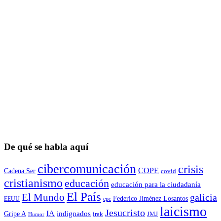
De qué se habla aquí
cibercomunicación
crisis
COPE
Cadena Ser
covid
cristianismo
educación
educación para la ciudadaní­a
El País
El Mundo
galicia
Federico Jiménez Losantos
EEUU
epc
laicismo
Jesucristo
IA
Gripe A
indignados
irak
JMJ
Humor