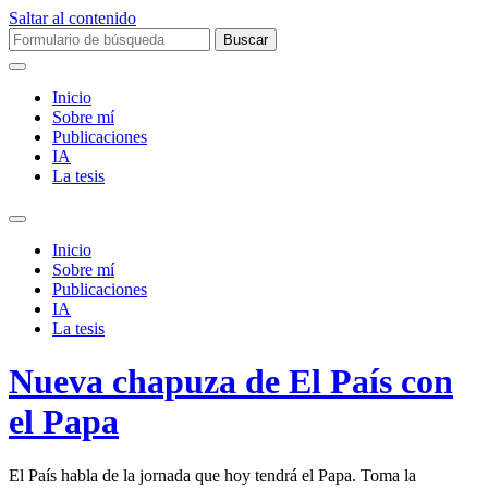
Saltar al contenido
Buscar:
Inicio
Sobre mí­
Publicaciones
IA
La tesis
Alternar
el
Inicio
campo
Sobre mí­
de
Publicaciones
búsqueda
IA
La tesis
Nueva chapuza de El País con
el Papa
El País habla de la jornada que hoy tendrá el Papa. Toma la