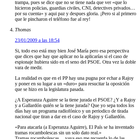
trampa, pues se dice que no se tiene nada que ver «que lo
hicieron policias, guardias civiles, CNI, detectives privados…
por su cuenta» y aqui paz y despues gloria. ¡Pero si al primero
que le pincharon el teléfono fue al rey!
Thomas
23/01/2009 a las 18:54
Si, todo eso está muy bien José María pero esa perspectiva
que dices que hay que aplicar no la aplicarías si el caso de
espionaje hubiera sido en el seno del PSOE. Otra vez la doble
vara de medir.
La realidad es que en el PP hay una pugna por echar a Rajoy
y poner en su lugar a un «duro» para resucitar la oposición
que se hizo en la legislatura pasada.
¿A Esperanza Aguirre se la tiene jurada el PSOE? ¿Y a Rajoy
y a Gallardón quién se la tiene jurada? Que yo sepa todos los
días hay un programa radiofónico y un periodico de tirada
nacional que tiran a dar en el caso de Rajoy y Gallardón.
«Para atacarla (a Esperanza Aguirre), El País se ha inventado
tramas rocambolescas sin un solo dato real.»
Tramas rocambolescas….vaya eso me recuerda lo de las