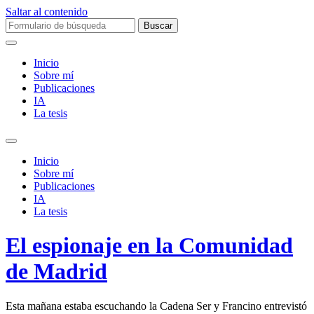
Saltar al contenido
Buscar:
Inicio
Sobre mí­
Publicaciones
IA
La tesis
Alternar
el
Inicio
campo
Sobre mí­
de
Publicaciones
búsqueda
IA
La tesis
El espionaje en la Comunidad
de Madrid
Esta mañana estaba escuchando la Cadena Ser y Francino entrevistó