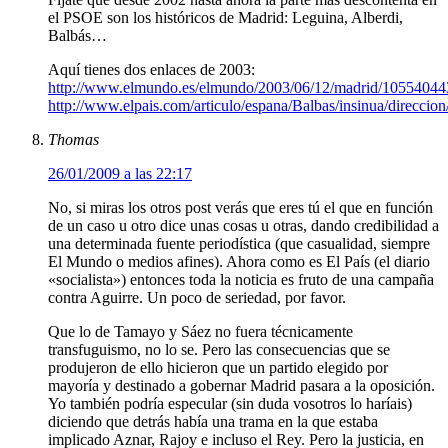
el PSOE son los históricos de Madrid: Leguina, Alberdi,
Balbás…
Aquí tienes dos enlaces de 2003:
http://www.elmundo.es/elmundo/2003/06/12/madrid/10554044
http://www.elpais.com/articulo/espana/Balbas/insinua/direcc
Thomas
26/01/2009 a las 22:17
No, si miras los otros post verás que eres tú el que en función
de un caso u otro dice unas cosas u otras, dando credibilidad a
una determinada fuente periodística (que casualidad, siempre
El Mundo o medios afines). Ahora como es El País (el diario
«socialista») entonces toda la noticia es fruto de una campaña
contra Aguirre. Un poco de seriedad, por favor.
Que lo de Tamayo y Sáez no fuera técnicamente
transfuguismo, no lo se. Pero las consecuencias que se
produjeron de ello hicieron que un partido elegido por
mayoría y destinado a gobernar Madrid pasara a la oposición.
Yo también podría especular (sin duda vosotros lo haríais)
diciendo que detrás había una trama en la que estaba
implicado Aznar, Rajoy e incluso el Rey. Pero la justicia, en