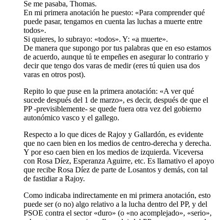
Se me pasaba, Thomas.
En mi primera anotación he puesto: «Para comprender qué
puede pasar, tengamos en cuenta las luchas a muerte entre
todos».
Si quieres, lo subrayo: «todos». Y: «a muerte».
De manera que supongo por tus palabras que en eso estamos
de acuerdo, aunque tú te empeñes en asegurar lo contrario y
decir que tengo dos varas de medir (eres tú quien usa dos
varas en otros post).
Repito lo que puse en la primera anotación: «A ver qué
sucede después del 1 de marzo», es decir, después de que el
PP -previsiblemente- se quede fuera otra vez del gobierno
autonómico vasco y el gallego.
Respecto a lo que dices de Rajoy y Gallardón, es evidente
que no caen bien en los medios de centro-derecha y derecha.
Y por eso caen bien en los medios de izquierda. Viceversa
con Rosa Díez, Esperanza Aguirre, etc. Es llamativo el apoyo
que recibe Rosa Díez de parte de Losantos y demás, con tal
de fastidiar a Rajoy.
Como indicaba indirectamente en mi primera anotación, esto
puede ser (o no) algo relativo a la lucha dentro del PP, y del
PSOE contra el sector «duro» (o «no acomplejado», «serio»,