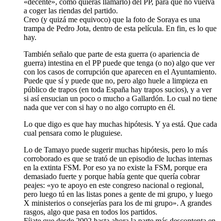
«decente», como quieras llamarlo) del PP, para que no vuelva
a coger las riendas del partido.
Creo (y quizá me equivoco) que la foto de Soraya es una
trampa de Pedro Jota, dentro de esta película. En fin, es lo que
hay.
También señalo que parte de esta guerra (o apariencia de
guerra) intestina en el PP puede que tenga (o no) algo que ver
con los casos de corrupción que aparecen en el Ayuntamiento.
Puede que sí y puede que no, pero algo huele a limpieza en
público de trapos (en toda España hay trapos sucios), y a ver
si así ensucian un poco o mucho a Gallardón. Lo cual no tiene
nada que ver con si hay o no algo corrupto en él.
Lo que digo es que hay muchas hipótesis. Y ya está. Que cada
cual pensara como le pluguiese.
Lo de Tamayo puede sugerir muchas hipótesis, pero lo más
corroborado es que se trató de un episodio de luchas internas
en la extinta FSM. Por eso ya no existe la FSM, porque era
demasiado fuerte y porque había gente que quería cobrar
peajes: «yo te apoyo en este congreso nacional o regional,
pero luego tú en las listas pones a gente de mi grupo, y luego
X ministerios o consejerías para los de mi grupo». A grandes
rasgos, algo que pasa en todos los partidos.
Fíjate que desde 2002 hasta ahora la parte más descontenta en