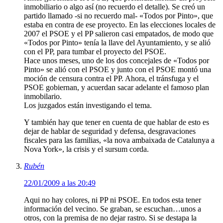
inmobiliario o algo así (no recuerdo el detalle). Se creó un
partido llamado -si no recuerdo mal- «Todos por Pinto», que
estaba en contra de ese proyecto. En las elecciones locales de
2007 el PSOE y el PP salieron casi empatados, de modo que
«Todos por Pinto» tenía la llave del Ayuntamiento, y se alió
con el PP, para tumbar el proyecto del PSOE.
Hace unos meses, uno de los dos concejales de «Todos por
Pinto» se alió con el PSOE y junto con el PSOE montó una
moción de censura contra el PP. Ahora, el tránsfuga y el
PSOE gobiernan, y acuerdan sacar adelante el famoso plan
inmobilario.
Los juzgados están investigando el tema.
Y también hay que tener en cuenta de que hablar de esto es
dejar de hablar de seguridad y defensa, desgravaciones
fiscales para las familias, «la nova ambaixada de Catalunya a
Nova York», la crisis y el sursum corda.
Rubén
22/01/2009 a las 20:49
Aqui no hay colores, ni PP ni PSOE. En todos esta tener
información del vecino. Se graban, se escuchan…unos a
otros, con la premisa de no dejar rastro. Si se destapa la