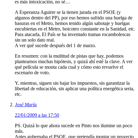
es más intoxicación, no sé…
A Esperanza Aguirre se la tienen jurada en el PSOE (y
algunos dentro del PP), por eso hemos sufrido una huelga de
basuras en el Metro, hemos tenido algún sabotaje y huelgas
encubiertas en el Metro, boicoteo constante en la Sanidad, etc.
Para atacarla, El País se ha inventado tramas rocambolescas
sin un solo dato real.
A ver qué sucede después del 1 de marzo.
En resumen: con la multitud de pistas que hay, podemos
plantearnos muchas hipótesis, y quizá ahí esté la clave. A ver
qué película se monta cada cual y cómo esto revuelve el
escenario de voto.
Y, mientras, siguen sin bajar los impuestos, sin garantizar la
libertad de educación, sin aplicar una política energética seria,
etc.
José María
22/01/2009 a las 17:50
PS. Quizá lo que ahora sucede en Pinto nos ilumine un poco
más.
Antes gobernaba el PSOE, que pretendía montar un proyecto