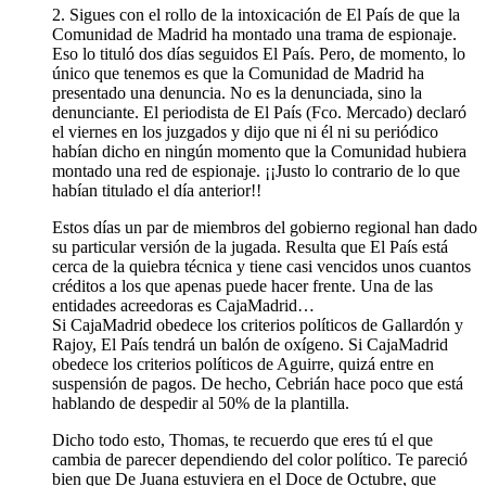
2. Sigues con el rollo de la intoxicación de El País de que la
Comunidad de Madrid ha montado una trama de espionaje.
Eso lo tituló dos días seguidos El País. Pero, de momento, lo
único que tenemos es que la Comunidad de Madrid ha
presentado una denuncia. No es la denunciada, sino la
denunciante. El periodista de El País (Fco. Mercado) declaró
el viernes en los juzgados y dijo que ni él ni su periódico
habían dicho en ningún momento que la Comunidad hubiera
montado una red de espionaje. ¡¡Justo lo contrario de lo que
habían titulado el día anterior!!
Estos días un par de miembros del gobierno regional han dado
su particular versión de la jugada. Resulta que El País está
cerca de la quiebra técnica y tiene casi vencidos unos cuantos
créditos a los que apenas puede hacer frente. Una de las
entidades acreedoras es CajaMadrid…
Si CajaMadrid obedece los criterios políticos de Gallardón y
Rajoy, El País tendrá un balón de oxígeno. Si CajaMadrid
obedece los criterios políticos de Aguirre, quizá entre en
suspensión de pagos. De hecho, Cebrián hace poco que está
hablando de despedir al 50% de la plantilla.
Dicho todo esto, Thomas, te recuerdo que eres tú el que
cambia de parecer dependiendo del color político. Te pareció
bien que De Juana estuviera en el Doce de Octubre, que