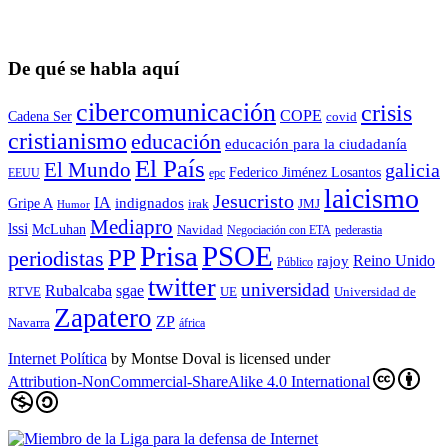
De qué se habla aquí
cibercomunicación
crisis
COPE
Cadena Ser
covid
cristianismo
educación
educación para la ciudadaní­a
El País
El Mundo
galicia
Federico Jiménez Losantos
EEUU
epc
laicismo
Jesucristo
IA
Gripe A
indignados
irak
JMJ
Humor
Mediapro
lssi
McLuhan
Navidad
Negociación con ETA
pederastia
Prisa
PSOE
PP
periodistas
Reino Unido
rajoy
Público
twitter
universidad
sgae
Rubalcaba
RTVE
UE
Universidad de
Zapatero
ZP
Navarra
áfrica
Internet Política
by
Montse Doval
is licensed under
Attribution-NonCommercial-ShareAlike 4.0 International