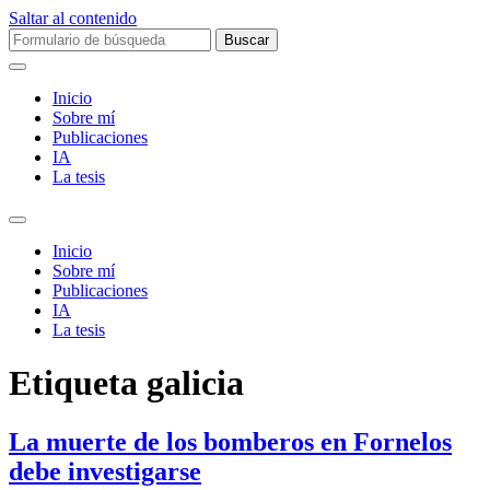
Saltar al contenido
Buscar:
Inicio
Sobre mí­
Publicaciones
IA
La tesis
Alternar
el
Inicio
campo
Sobre mí­
de
Publicaciones
búsqueda
IA
La tesis
Etiqueta
galicia
La muerte de los bomberos en Fornelos
debe investigarse