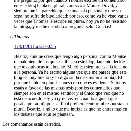
me pregunto por qué cuando Thomas escribe un comentario
en este blog habla en plural; conozco a Montse Doval, y
siempre me ha parecido que es una sola persona; y que yo
sepa, no sufre de bipolaridad; por eso, como ya he visto varias
veces que Thomas le escribe en plurar, hoy ya no he resistido
la intriga, y me he decidido a preguntárselo. Gracias!
Thomas
17/01/2011 a las 00:56
Beatriz, aunque creas que tengo algo personal contra Montse
o cualquiera de los que escribis en este blog, lamento decirte
que te equivocas totalmente. Mi crítica siempre es a la idea no
a la persona. Ya he escrito alguna vez que me parece que este
blog es muy bueno (y lo digo sin la más mínima ironía). El
por qué hablo en plural…pues creo que es evidente. Si todos
estais a favor de las mismas tesis (por los comentarios que
siempre son en el mismo sentido) y el único que veo que no
está de acuerdo soy yo (y de vez en cuando alguien que
pasaba por aquí), pues al final prefiero centrar mi respuesta en
plural. Beatriz, a mi lo que me intriga es que no entres más en
los debates que aqui se plantean.
Los comentarios están cerrados.