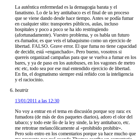
La auténtica enfermedad es la demagogia barata y el
fanatismo. Lo de la ley antitabaco es el final de un proceso
que se viene dando desde hace tiempo. Antes se podía fumar
en cualquier sitio: transportes públicos, aulas, incluso
hospitales y poco a poco se ha ido restringiendo
(afortunadamente). Vuestro problema, y os habla un futuro
ex-fumador, es que veis el tabaquismo como un ejercicio de
libertad. FALSO. Grave error. El que fuma no tiene capacidad
de decidir, está «enganchado». Pero bueno, vosotros si
quereis organizad campañas para que se vuelva a fumar en los
bares, y ya de paso en los autobuses, en los vagones de metro
etc etc, todo sea por ese mal entendido ejercicio de libertad.
En fin, el dogmatismo siempre está reñido con la inteligencia
y el raciocinio.
beatriz
13/01/2011 a las 12:30
No voy a entrar en el tema en discusión porque soy rara: ex
fumadora (de más de dos paquetes diarios), adoro el olor del
tabaco; y todo este lío de la ley sinde, la ley antitabaco, etc.
me retrotrae melancólicamente al «prohibido prohibir».
Pero solo entro en los comentarios porque ya hace mucho que