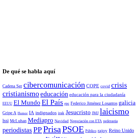
De qué se habla aquí
cibercomunicación
crisis
COPE
Cadena Ser
covid
cristianismo
educación
educación para la ciudadaní­a
El País
El Mundo
galicia
Federico Jiménez Losantos
EEUU
epc
laicismo
Jesucristo
IA
Gripe A
indignados
irak
JMJ
Humor
Mediapro
lssi
McLuhan
Navidad
Negociación con ETA
pederastia
Prisa
PSOE
PP
periodistas
Reino Unido
rajoy
Público