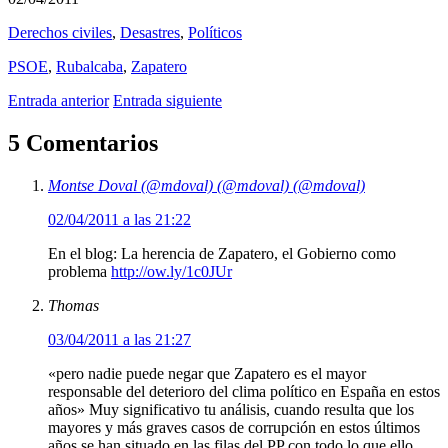
Derechos civiles
,
Desastres
,
Polí­ticos
PSOE
,
Rubalcaba
,
Zapatero
Entrada anterior
Entrada siguiente
5 Comentarios
Montse Doval (@mdoval) (@mdoval) (@mdoval)
02/04/2011 a las 21:22
En el blog: La herencia de Zapatero, el Gobierno como
problema
http://ow.ly/1c0JUr
Thomas
03/04/2011 a las 21:27
«pero nadie puede negar que Zapatero es el mayor
responsable del deterioro del clima político en España en estos
años» Muy significativo tu análisis, cuando resulta que los
mayores y más graves casos de corrupción en estos últimos
años se han situado en las filas del PP con todo lo que ello