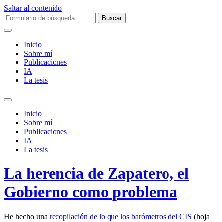
Saltar al contenido
Buscar:
Inicio
Sobre mí­
Publicaciones
IA
La tesis
Alternar
el
Inicio
campo
Sobre mí­
de
Publicaciones
búsqueda
IA
La tesis
La herencia de Zapatero, el
Gobierno como problema
He hecho una
recopilación de lo que los barómetros del CIS
(hoja