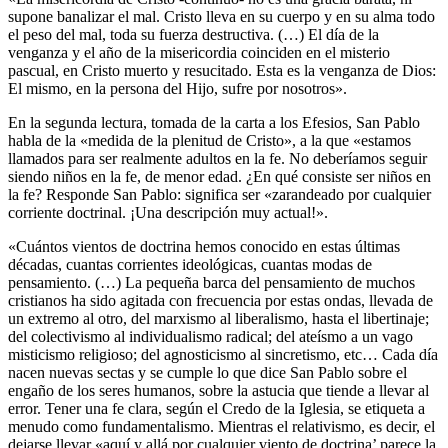
supone banalizar el mal. Cristo lleva en su cuerpo y en su alma todo
el peso del mal, toda su fuerza destructiva. (…) El día de la
venganza y el año de la misericordia coinciden en el misterio
pascual, en Cristo muerto y resucitado. Esta es la venganza de Dios:
El mismo, en la persona del Hijo, sufre por nosotros».
En la segunda lectura, tomada de la carta a los Efesios, San Pablo
habla de la «medida de la plenitud de Cristo», a la que «estamos
llamados para ser realmente adultos en la fe. No deberíamos seguir
siendo niños en la fe, de menor edad. ¿En qué consiste ser niños en
la fe? Responde San Pablo: significa ser «zarandeado por cualquier
corriente doctrinal. ¡Una descripción muy actual!».
«Cuántos vientos de doctrina hemos conocido en estas últimas
décadas, cuantas corrientes ideológicas, cuantas modas de
pensamiento. (…) La pequeña barca del pensamiento de muchos
cristianos ha sido agitada con frecuencia por estas ondas, llevada de
un extremo al otro, del marxismo al liberalismo, hasta el libertinaje;
del colectivismo al individualismo radical; del ateísmo a un vago
misticismo religioso; del agnosticismo al sincretismo, etc… Cada día
nacen nuevas sectas y se cumple lo que dice San Pablo sobre el
engaño de los seres humanos, sobre la astucia que tiende a llevar al
error. Tener una fe clara, según el Credo de la Iglesia, se etiqueta a
menudo como fundamentalismo. Mientras el relativismo, es decir, el
dejarse llevar «aquí y allá por cualquier viento de doctrina’ parece la