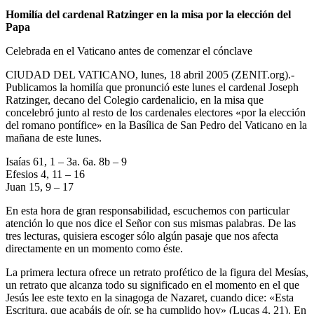
Homilía del cardenal Ratzinger en la misa por la elección del
Papa
Celebrada en el Vaticano antes de comenzar el cónclave
CIUDAD DEL VATICANO, lunes, 18 abril 2005 (ZENIT.org).-
Publicamos la homilía que pronunció este lunes el cardenal Joseph
Ratzinger, decano del Colegio cardenalicio, en la misa que
concelebró junto al resto de los cardenales electores «por la elección
del romano pontífice» en la Basílica de San Pedro del Vaticano en la
mañana de este lunes.
Isaías 61, 1 – 3a. 6a. 8b – 9
Efesios 4, 11 – 16
Juan 15, 9 – 17
En esta hora de gran responsabilidad, escuchemos con particular
atención lo que nos dice el Señor con sus mismas palabras. De las
tres lecturas, quisiera escoger sólo algún pasaje que nos afecta
directamente en un momento como éste.
La primera lectura ofrece un retrato profético de la figura del Mesías,
un retrato que alcanza todo su significado en el momento en el que
Jesús lee este texto en la sinagoga de Nazaret, cuando dice: «Esta
Escritura, que acabáis de oír, se ha cumplido hoy» (Lucas 4, 21). En