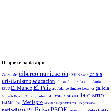
De qué se habla aquí
cibercomunicación
crisis
COPE
Cadena Ser
covid
cristianismo
educación
educación para la ciudadaní­a
El País
El Mundo
galicia
Federico Jiménez Losantos
EEUU
epc
laicismo
Jesucristo
IA
Gripe A
indignados
irak
JMJ
Humor
Mediapro
lssi
McLuhan
Navidad
Negociación con ETA
pederastia
Prisa
PSOE
PP
periodistas
Reino Unido
rajoy
Público