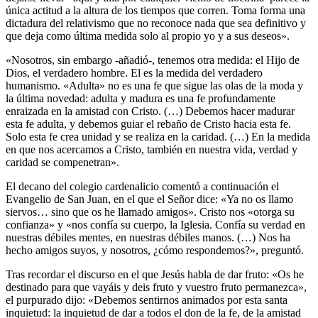
única actitud a la altura de los tiempos que corren. Toma forma una
dictadura del relativismo que no reconoce nada que sea definitivo y
que deja como última medida solo al propio yo y a sus deseos».
«Nosotros, sin embargo -añadió-, tenemos otra medida: el Hijo de
Dios, el verdadero hombre. El es la medida del verdadero
humanismo. «Adulta» no es una fe que sigue las olas de la moda y
la última novedad: adulta y madura es una fe profundamente
enraizada en la amistad con Cristo. (…) Debemos hacer madurar
esta fe adulta, y debemos guiar el rebaño de Cristo hacia esta fe.
Solo esta fe crea unidad y se realiza en la caridad. (…) En la medida
en que nos acercamos a Cristo, también en nuestra vida, verdad y
caridad se compenetran».
El decano del colegio cardenalicio comentó a continuación el
Evangelio de San Juan, en el que el Señor dice: «Ya no os llamo
siervos… sino que os he llamado amigos». Cristo nos «otorga su
confianza» y «nos confía su cuerpo, la Iglesia. Confía su verdad en
nuestras débiles mentes, en nuestras débiles manos. (…) Nos ha
hecho amigos suyos, y nosotros, ¿cómo respondemos?», preguntó.
Tras recordar el discurso en el que Jesús habla de dar fruto: «Os he
destinado para que vayáis y deis fruto y vuestro fruto permanezca»,
el purpurado dijo: «Debemos sentirnos animados por esta santa
inquietud: la inquietud de dar a todos el don de la fe, de la amistad