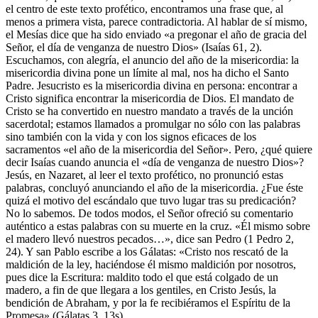
el centro de este texto profético, encontramos una frase que, al
menos a primera vista, parece contradictoria. Al hablar de sí mismo,
el Mesías dice que ha sido enviado «a pregonar el año de gracia del
Señor, el día de venganza de nuestro Dios» (Isaías 61, 2).
Escuchamos, con alegría, el anuncio del año de la misericordia: la
misericordia divina pone un límite al mal, nos ha dicho el Santo
Padre. Jesucristo es la misericordia divina en persona: encontrar a
Cristo significa encontrar la misericordia de Dios. El mandato de
Cristo se ha convertido en nuestro mandato a través de la unción
sacerdotal; estamos llamados a promulgar no sólo con las palabras
sino también con la vida y con los signos eficaces de los
sacramentos «el año de la misericordia del Señor». Pero, ¿qué quiere
decir Isaías cuando anuncia el «día de venganza de nuestro Dios»?
Jesús, en Nazaret, al leer el texto profético, no pronunció estas
palabras, concluyó anunciando el año de la misericordia. ¿Fue éste
quizá el motivo del escándalo que tuvo lugar tras su predicación?
No lo sabemos. De todos modos, el Señor ofreció su comentario
auténtico a estas palabras con su muerte en la cruz. «Él mismo sobre
el madero llevó nuestros pecados…», dice san Pedro (1 Pedro 2,
24). Y san Pablo escribe a los Gálatas: «Cristo nos rescató de la
maldición de la ley, haciéndose él mismo maldición por nosotros,
pues dice la Escritura: maldito todo el que está colgado de un
madero, a fin de que llegara a los gentiles, en Cristo Jesús, la
bendición de Abraham, y por la fe recibiéramos el Espíritu de la
Promesa» (Gálatas 3, 13s).