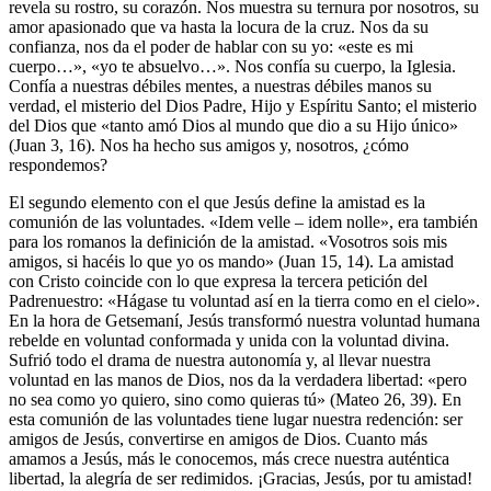
revela su rostro, su corazón. Nos muestra su ternura por nosotros, su
amor apasionado que va hasta la locura de la cruz. Nos da su
confianza, nos da el poder de hablar con su yo: «este es mi
cuerpo…», «yo te absuelvo…». Nos confía su cuerpo, la Iglesia.
Confía a nuestras débiles mentes, a nuestras débiles manos su
verdad, el misterio del Dios Padre, Hijo y Espíritu Santo; el misterio
del Dios que «tanto amó Dios al mundo que dio a su Hijo único»
(Juan 3, 16). Nos ha hecho sus amigos y, nosotros, ¿cómo
respondemos?
El segundo elemento con el que Jesús define la amistad es la
comunión de las voluntades. «Idem velle – idem nolle», era también
para los romanos la definición de la amistad. «Vosotros sois mis
amigos, si hacéis lo que yo os mando» (Juan 15, 14). La amistad
con Cristo coincide con lo que expresa la tercera petición del
Padrenuestro: «Hágase tu voluntad así en la tierra como en el cielo».
En la hora de Getsemaní, Jesús transformó nuestra voluntad humana
rebelde en voluntad conformada y unida con la voluntad divina.
Sufrió todo el drama de nuestra autonomía y, al llevar nuestra
voluntad en las manos de Dios, nos da la verdadera libertad: «pero
no sea como yo quiero, sino como quieras tú» (Mateo 26, 39). En
esta comunión de las voluntades tiene lugar nuestra redención: ser
amigos de Jesús, convertirse en amigos de Dios. Cuanto más
amamos a Jesús, más le conocemos, más crece nuestra auténtica
libertad, la alegría de ser redimidos. ¡Gracias, Jesús, por tu amistad!