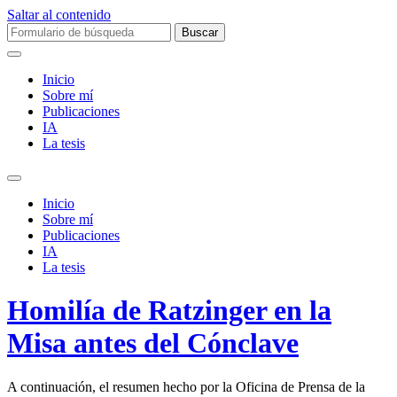
Saltar al contenido
Buscar:
Inicio
Sobre mí­
Publicaciones
IA
La tesis
Alternar
el
Inicio
campo
Sobre mí­
de
Publicaciones
búsqueda
IA
La tesis
Homilía de Ratzinger en la
Misa antes del Cónclave
A continuación, el resumen hecho por la Oficina de Prensa de la