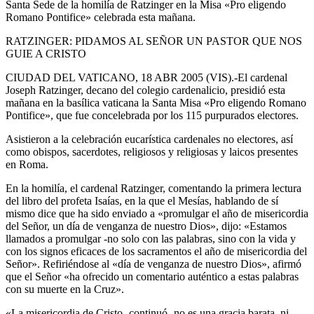
Santa Sede de la homilía de Ratzinger en la Misa «Pro eligendo
Romano Pontifice» celebrada esta mañana.
RATZINGER: PIDAMOS AL SEÑOR UN PASTOR QUE NOS
GUIE A CRISTO
CIUDAD DEL VATICANO, 18 ABR 2005 (VIS).-El cardenal
Joseph Ratzinger, decano del colegio cardenalicio, presidió esta
mañana en la basílica vaticana la Santa Misa «Pro eligendo Romano
Pontifice», que fue concelebrada por los 115 purpurados electores.
Asistieron a la celebración eucarística cardenales no electores, así
como obispos, sacerdotes, religiosos y religiosas y laicos presentes
en Roma.
En la homilía, el cardenal Ratzinger, comentando la primera lectura
del libro del profeta Isaías, en la que el Mesías, hablando de sí
mismo dice que ha sido enviado a «promulgar el año de misericordia
del Señor, un día de venganza de nuestro Dios», dijo: «Estamos
llamados a promulgar -no solo con las palabras, sino con la vida y
con los signos eficaces de los sacramentos el año de misericordia del
Señor». Refiriéndose al «día de venganza de nuestro Dios», afirmó
que el Señor «ha ofrecido un comentario auténtico a estas palabras
con su muerte en la Cruz».
«La misericordia de Cristo -continuó- no es una gracia barata, ni