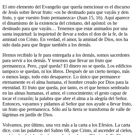
El otro elemento del Evangelio que quería mencionar es el discurso
de Jesús sobre llevar fruto: «os he destinado para que vayáis y deis
fruto, y que vuestro fruto permanezca» (Juan 15, 16). Aquí aparece
el dinamismo de la existencia del cristiano, del apóstol: os he
destinado para que vayáis… Tenemos que estar animados por una
santa inquietud: la inquietud de llevar a todos el don de la fe, de la
amistad con Cristo. En verdad, el amor, la amistad de Dios, nos ha
sido dada para que llegue también a los demás.
Hemos recibido la fe para entregarla a los demás, somos sacerdotes
para servir a los demás. Y tenemos que llevar un fruto que
permanezca. Pero, ¿qué queda? El dinero no se queda. Los edificios
tampoco se quedan, ni los libros. Después de un cierto tiempo, más
o menos largo, todo esto desaparece. Lo único que permanece
eternamente es el alma humana, el hombre creado por Dios para la
eternidad. El fruto que queda, por tanto, es el que hemos sembrado
en las almas humanas, el amor, el conocimiento; el gesto capaz de
tocar el corazón; la palabra que abre el alma a la alegría del Señor.
Entonces, vayamos y pidamos al Señor que nos ayude a llevar fruto,
un fruto que permanezca. Sólo así la tierra se transforma de valle de
lágrimas en jardín de Dios.
Volvamos, por último, una vez más a la carta a los Efesios. La carta
dice, con las palabras del Salmo 68, que Cristo, al ascender al cielos,