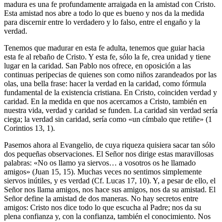
madura es una fe profundamente arraigada en la amistad con Cristo.
Esta amistad nos abre a todo lo que es bueno y nos da la medida
para discernir entre lo verdadero y lo falso, entre el engaño y la
verdad.
Tenemos que madurar en esta fe adulta, tenemos que guiar hacia
esta fe al rebaño de Cristo. Y esta fe, sólo la fe, crea unidad y tiene
lugar en la caridad. San Pablo nos ofrece, en oposición a las
continuas peripecias de quienes son como niños zarandeados por las
olas, una bella frase: hacer la verdad en la caridad, como fórmula
fundamental de la existencia cristiana. En Cristo, coinciden verdad y
caridad. En la medida en que nos acercamos a Cristo, también en
nuestra vida, verdad y caridad se funden. La caridad sin verdad sería
ciega; la verdad sin caridad, sería como «un címbalo que retiñe» (1
Corintios 13, 1).
Pasemos ahora al Evangelio, de cuya riqueza quisiera sacar tan sólo
dos pequeñas observaciones. El Señor nos dirige estas maravillosas
palabras: «No os llamo ya siervos… a vosotros os he llamado
amigos» (Juan 15, 15). Muchas veces no sentimos simplemente
siervos inútiles, y es verdad (Cf. Lucas 17, 10). Y, a pesar de ello, el
Señor nos llama amigos, nos hace sus amigos, nos da su amistad. El
Señor define la amistad de dos maneras. No hay secretos entre
amigos: Cristo nos dice todo lo que escucha al Padre; nos da su
plena confianza y, con la confianza, también el conocimiento. Nos