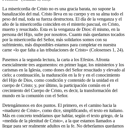
La misericordia de Cristo no es una gracia barata, no supone la
banalización del mal. Cristo lleva en su cuerpo y en su alma todo el
peso del mal, toda su fuerza destructora. El día de la venganza y el
año de la misericordia coinciden en el misterio pascual, en Cristo,
muerto y resucitado. Esta es la venganza de Dios: él mismo, en la
persona del Hijo, sufre por nosotros. Cuanto más quedamos tocados
por la misericordia del Señor, más solidarios somos con su
sufrimiento, más disponibles estamos para completar en nuestra
carne «lo que falta a las tribulaciones de Cristo» (Colosenses 1, 24).
Pasemos a la segunda lectura, la carta a los Efesios. Afronta
esencialmente tres argumentos: en primer lugar, los ministerios y los
carismas en la Iglesia, como dones del Señor resucitado y elevado al
cielo; a continuación, la maduración en la fe y en el conocimiento
del Hijo de Dios, como condición y contenido de la unidad en el
cuerpo de Cristo; y, por último, la participación común en el
crecimiento del Cuerpo de Cristo, es decir, la transformación del
mundo en la comunión con el Señor.
Detengámonos en dos puntos. El primero, es el camino hacia la
«madurez de Cristo», como dice, simplificando, el texto en italiano.
Más en concreto tendríamos que hablar, según el texto griego, de la
«medida de la plenitud de Cristo», a la que estamos llamados a
llegar para ser realmente adultos en la fe. No deberíamos quedarnos