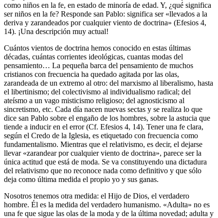
como niños en la fe, en estado de minoría de edad. Y, ¿qué significa
ser niños en la fe? Responde san Pablo: significa ser «llevados a la
deriva y zarandeados por cualquier viento de doctrina» (Efesios 4,
14). ¡Una descripción muy actual!
Cuántos vientos de doctrina hemos conocido en estas últimas
décadas, cuántas corrientes ideológicas, cuantas modas del
pensamiento… La pequeña barca del pensamiento de muchos
cristianos con frecuencia ha quedado agitada por las olas,
zarandeada de un extremo al otro: del marxismo al liberalismo, hasta
el libertinismo; del colectivismo al individualismo radical; del
ateísmo a un vago misticismo religioso; del agnosticismo al
sincretismo, etc. Cada día nacen nuevas sectas y se realiza lo que
dice san Pablo sobre el engaño de los hombres, sobre la astucia que
tiende a inducir en el error (Cf. Efesios 4, 14). Tener una fe clara,
según el Credo de la Iglesia, es etiquetado con frecuencia como
fundamentalismo. Mientras que el relativismo, es decir, el dejarse
llevar «zarandear por cualquier viento de doctrina», parece ser la
única actitud que está de moda. Se va constituyendo una dictadura
del relativismo que no reconoce nada como definitivo y que sólo
deja como última medida el propio yo y sus ganas.
Nosotros tenemos otra medida: el Hijo de Dios, el verdadero
hombre. Él es la medida del verdadero humanismo. «Adulta» no es
una fe que sigue las olas de la moda y de la última novedad; adulta y