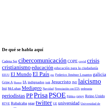
De qué se habla aquí
cibercomunicación
crisis
COPE
Cadena Ser
covid
cristianismo
educación
educación para la ciudadaní­a
El País
El Mundo
galicia
Federico Jiménez Losantos
EEUU
epc
laicismo
Jesucristo
IA
Gripe A
indignados
irak
JMJ
Humor
Mediapro
lssi
McLuhan
Navidad
Negociación con ETA
pederastia
Prisa
PSOE
PP
periodistas
Reino Unido
rajoy
Público
twitter
universidad
sgae
Rubalcaba
RTVE
UE
Universidad de