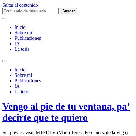
Saltar al contenido
Buscar:
Inicio
Sobre mí­
Publicaciones
IA
La tesis
Alternar
el
Inicio
campo
Sobre mí­
de
Publicaciones
búsqueda
IA
La tesis
Vengo al pie de tu ventana, pa’
decirte que te quiero
Sin previo aviso, MTFDLV (María Teresa Fernández de la Vega),