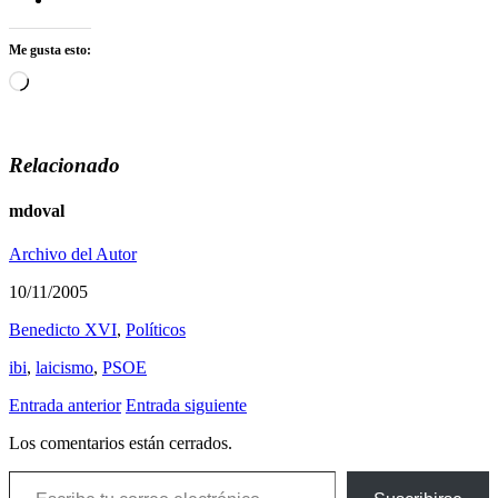
Me gusta esto:
Cargando...
Relacionado
mdoval
Archivo del Autor
10/11/2005
Benedicto XVI
,
Polí­ticos
ibi
,
laicismo
,
PSOE
Entrada anterior
Entrada siguiente
Los comentarios están cerrados.
Escribe tu correo electrónico…