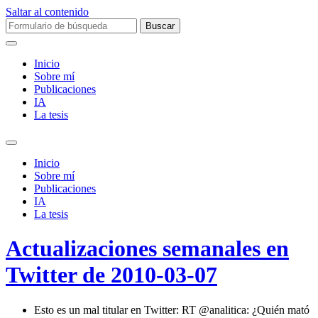
Saltar al contenido
Buscar:
Inicio
Sobre mí­
Publicaciones
IA
La tesis
Alternar
el
Inicio
campo
Sobre mí­
de
Publicaciones
búsqueda
IA
La tesis
Actualizaciones semanales en
Twitter de 2010-03-07
Esto es un mal titular en Twitter: RT @analitica: ¿Quién mató