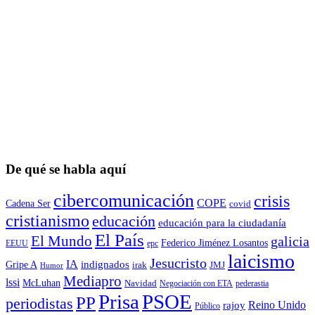
De qué se habla aquí
cibercomunicación
crisis
COPE
Cadena Ser
covid
cristianismo
educación
educación para la ciudadaní­a
El País
El Mundo
galicia
Federico Jiménez Losantos
EEUU
epc
laicismo
Jesucristo
IA
Gripe A
indignados
irak
JMJ
Humor
Mediapro
lssi
McLuhan
Navidad
Negociación con ETA
pederastia
Prisa
PSOE
PP
periodistas
Reino Unido
rajoy
Público