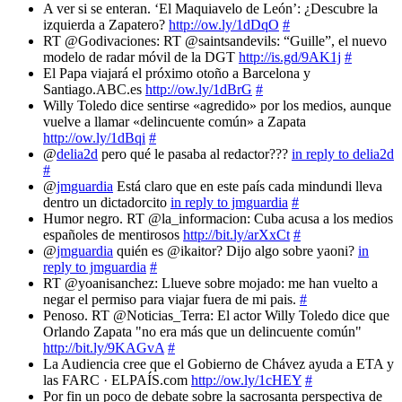
A ver si se enteran. ‘El Maquiavelo de León’: ¿Descubre la
izquierda a Zapatero?
http://ow.ly/1dDqO
#
RT @Godivaciones: RT @saintsandevils: “Guille”, el nuevo
modelo de radar móvil de la DGT
http://is.gd/9AK1j
#
El Papa viajará el próximo otoño a Barcelona y
Santiago.ABC.es
http://ow.ly/1dBrG
#
Willy Toledo dice sentirse «agredido» por los medios, aunque
vuelve a llamar «delincuente común» a Zapata
http://ow.ly/1dBqi
#
@
delia2d
pero qué le pasaba al redactor???
in reply to delia2d
#
@
jmguardia
Está claro que en este país cada mindundi lleva
dentro un dictadorcito
in reply to jmguardia
#
Humor negro. RT @la_informacion: Cuba acusa a los medios
españoles de mentirosos
http://bit.ly/arXxCt
#
@
jmguardia
quién es @ikaitor? Dijo algo sobre yaoni?
in
reply to jmguardia
#
RT @yoanisanchez: Llueve sobre mojado: me han vuelto a
negar el permiso para viajar fuera de mi pais.
#
Penoso. RT @Noticias_Terra: El actor Willy Toledo dice que
Orlando Zapata "no era más que un delincuente común"
http://bit.ly/9KAGvA
#
La Audiencia cree que el Gobierno de Chávez ayuda a ETA y
las FARC · ELPAÍS.com
http://ow.ly/1cHEY
#
Por fin un poco de debate sobre la sacrosanta perspectiva de