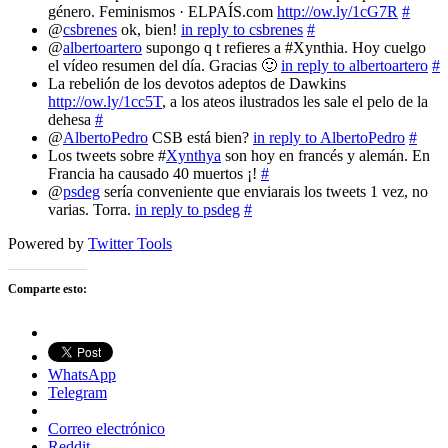
género. Feminismos · ELPAÍS.com
http://ow.ly/1cG7R
#
@
csbrenes
ok, bien!
in reply to csbrenes
#
@
albertoartero
supongo q t refieres a #Xynthia. Hoy cuelgo
el vídeo resumen del día. Gracias 🙂
in reply to albertoartero
#
La rebelión de los devotos adeptos de Dawkins
http://ow.ly/1cc5T
, a los ateos ilustrados les sale el pelo de la
dehesa
#
@
AlbertoPedro
CSB está bien?
in reply to AlbertoPedro
#
Los tweets sobre #
Xynthya
son hoy en francés y alemán. En
Francia ha causado 40 muertos ¡!
#
@
psdeg
sería conveniente que enviarais los tweets 1 vez, no
varias. Torra.
in reply to psdeg
#
Powered by
Twitter Tools
Comparte esto:
WhatsApp
Telegram
Correo electrónico
Reddit