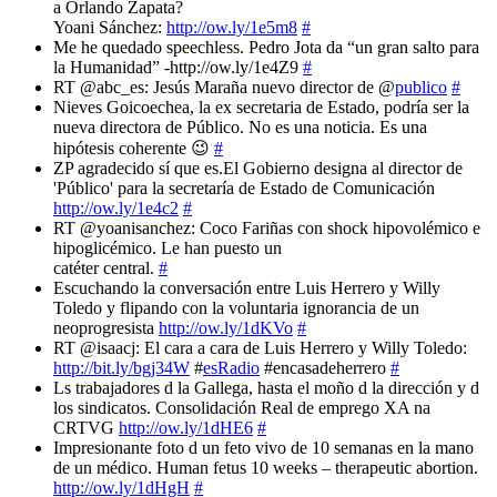
a Orlando Zapata?
Yoani Sánchez:
http://ow.ly/1e5m8
#
Me he quedado speechless. Pedro Jota da “un gran salto para
la Humanidad” -http://ow.ly/1e4Z9
#
RT @abc_es: Jesús Maraña nuevo director de @
publico
#
Nieves Goicoechea, la ex secretaria de Estado, podría ser la
nueva directora de Público. No es una noticia. Es una
hipótesis coherente 😉
#
ZP agradecido sí que es.El Gobierno designa al director de
'Público' para la secretaría de Estado de Comunicación
http://ow.ly/1e4c2
#
RT @yoanisanchez: Coco Fariñas con shock hipovolémico e
hipoglicémico. Le han puesto un
catéter central.
#
Escuchando la conversación entre Luis Herrero y Willy
Toledo y flipando con la voluntaria ignorancia de un
neoprogresista
http://ow.ly/1dKVo
#
RT @isaacj: El cara a cara de Luis Herrero y Willy Toledo:
http://bit.ly/bgj34W
#
esRadio
#encasadeherrero
#
Ls trabajadores d la Gallega, hasta el moño d la dirección y d
los sindicatos. Consolidación Real de emprego XA na
CRTVG
http://ow.ly/1dHE6
#
Impresionante foto d un feto vivo de 10 semanas en la mano
de un médico. Human fetus 10 weeks – therapeutic abortion.
http://ow.ly/1dHgH
#