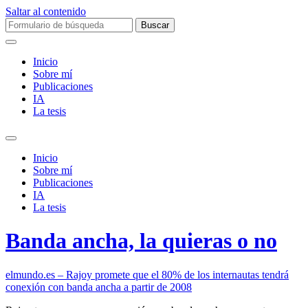
Saltar al contenido
Buscar:
Inicio
Sobre mí­
Publicaciones
IA
La tesis
Alternar
el
Inicio
campo
Sobre mí­
de
Publicaciones
búsqueda
IA
La tesis
Banda ancha, la quieras o no
elmundo.es – Rajoy promete que el 80% de los internautas tendrá
conexión con banda ancha a partir de 2008