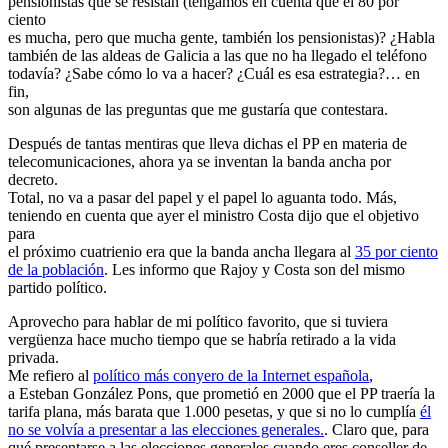
pensionistas que se resistan (tengamos en cuenta que el 80 por
ciento
es mucha, pero que mucha gente, también los pensionistas)? ¿Habla
también de las aldeas de Galicia a las que no ha llegado el teléfono
todavía? ¿Sabe cómo lo va a hacer? ¿Cuál es esa estrategia?… en
fin,
son algunas de las preguntas que me gustaría que contestara.
Después de tantas mentiras que lleva dichas el PP en materia de
telecomunicaciones, ahora ya se inventan la banda ancha por
decreto.
Total, no va a pasar del papel y el papel lo aguanta todo. Más,
teniendo en cuenta que ayer el ministro Costa dijo que el objetivo
para
el próximo cuatrienio era que la banda ancha llegara al
35 por ciento
de la población
. Les informo que Rajoy y Costa son del mismo
partido político.
Aprovecho para hablar de mi político favorito, que si tuviera
vergüenza hace mucho tiempo que se habría retirado a la vida
privada.
Me refiero al
político más conyero de la Internet española
,
a Esteban González Pons, que prometió en 2000 que el PP traería la
tarifa plana, más barata que 1.000 pesetas, y que si no lo cumplía
él
no se volvía a presentar a las elecciones generales.
. Claro que, para
qué presentarse a las elecciones generales cuando eres conseller de