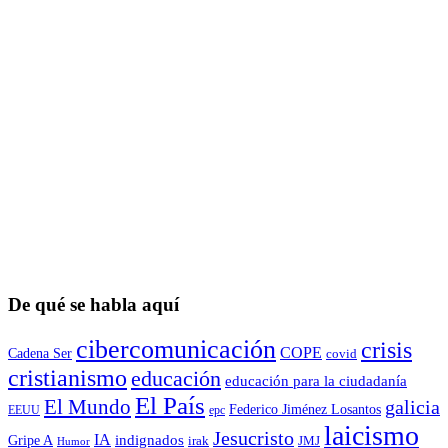
De qué se habla aquí
cibercomunicación
crisis
COPE
Cadena Ser
covid
cristianismo
educación
educación para la ciudadaní­a
El País
El Mundo
galicia
Federico Jiménez Losantos
EEUU
epc
laicismo
Jesucristo
IA
Gripe A
indignados
irak
JMJ
Humor