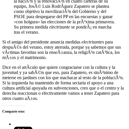
la naciÃ³n y la renovaciÃ³n en cuatro carteras de su
equipo, JosÃ© Luis RodrÃ­guez Zapatero se plantea
como objetivo la movilizaciÃ³n del Gobierno y del
PSOE para despegarse del PP en las encuestas y ganar
«con holgura» las elecciones de la prÃ³xima primavera.
Su primera medida
electrizante
se pondrÃ¡ en marcha
tras el verano.
Si el amigo del presidente anuncia medidas
electrizantes
para
despuÃ©s del verano, estoy aterrada, porque ya sabemos que sus
vÃ­ctimas favoritas son la enseÃ±anza, la religiÃ³n catÃ³lica, los
niÃ±os y el matrimonio.
Dice en el artÃ­culo que quiere congraciarse con la cultura y la
juventud y ya sabÃ©is que eso, para Zapatero, es sinÃ³nimo de
meterse en jardines con los que machacar al resto de la poblaciÃ³n.
Si la izquierda ha mantenido de forma sectaria el apoyo a una
cultura artificial apoyada en subvenciones, creo que o el centro y la
derecha reaccionan o efectivamente vamos a tener Zapatero para
otros cuatro aÃ±os.
Comparte esto: