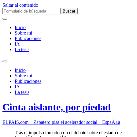
Saltar al contenido
Buscar:
Inicio
Sobre mí­
Publicaciones
IA
La tesis
Alternar
el
Inicio
campo
Sobre mí­
de
Publicaciones
búsqueda
IA
La tesis
Cinta aislante, por piedad
ELPAIS.com – Zapatero pisa el acelerador social – EspaÃ±a
Tras el impulso tomado con el debate sobre el estado de