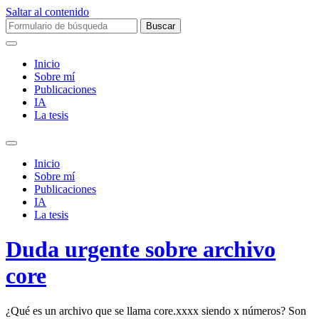
Saltar al contenido
Buscar:
Inicio
Sobre mí­
Publicaciones
IA
La tesis
Alternar
el
Inicio
campo
Sobre mí­
de
Publicaciones
búsqueda
IA
La tesis
Duda urgente sobre archivo
core
¿Qué es un archivo que se llama core.xxxx siendo x números? Son