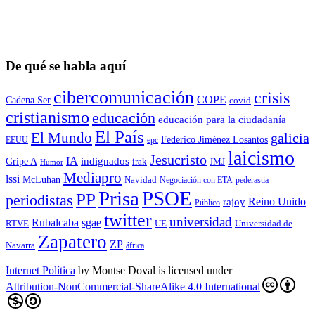
De qué se habla aquí
cibercomunicación
crisis
COPE
Cadena Ser
covid
cristianismo
educación
educación para la ciudadaní­a
El País
El Mundo
galicia
Federico Jiménez Losantos
EEUU
epc
laicismo
Jesucristo
IA
Gripe A
indignados
irak
JMJ
Humor
Mediapro
lssi
McLuhan
Navidad
Negociación con ETA
pederastia
Prisa
PSOE
PP
periodistas
Reino Unido
rajoy
Público
twitter
universidad
sgae
Rubalcaba
RTVE
UE
Universidad de
Zapatero
ZP
Navarra
áfrica
Internet Política
by
Montse Doval
is licensed under
Attribution-NonCommercial-ShareAlike 4.0 International