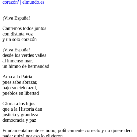
corazón’ | elmundo.es
¡Viva España!
Cantemos todos juntos
con distinta voz
y un solo corazón
¡Viva España!
desde los verdes valles
al inmenso mar,
un himno de hermandad
Ama a la Patria
pues sabe abrazar,
bajo su cielo azul,
pueblos en libertad
Gloria a los hijos
que a la Historia dan
justicia y grandeza
democracia y paz
Fundamentalmente es ñoño, políticamente correcto y no quiere decir
nada; quizá por eso lo eligieron.