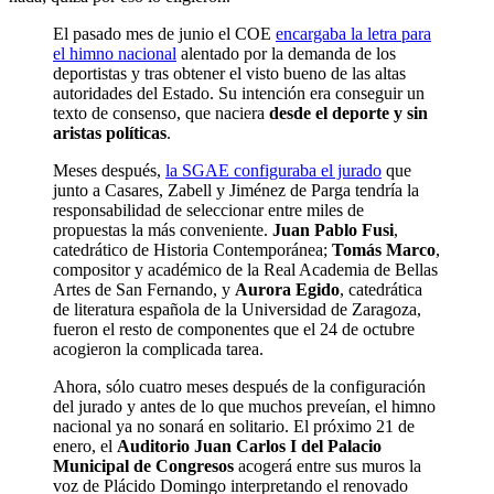
El pasado mes de junio el COE
encargaba la letra para
el himno nacional
alentado por la demanda de los
deportistas y tras obtener el visto bueno de las altas
autoridades del Estado. Su intención era conseguir un
texto de consenso, que naciera
desde el deporte y sin
aristas políticas
.
Meses después,
la SGAE configuraba el jurado
que
junto a Casares, Zabell y Jiménez de Parga tendría la
responsabilidad de seleccionar entre miles de
propuestas la más conveniente.
Juan Pablo Fusi
,
catedrático de Historia Contemporánea;
Tomás Marco
,
compositor y académico de la Real Academia de Bellas
Artes de San Fernando, y
Aurora Egido
, catedrática
de literatura española de la Universidad de Zaragoza,
fueron el resto de componentes que el 24 de octubre
acogieron la complicada tarea.
Ahora, sólo cuatro meses después de la configuración
del jurado y antes de lo que muchos preveían, el himno
nacional ya no sonará en solitario. El próximo 21 de
enero, el
Auditorio Juan Carlos I del Palacio
Municipal de Congresos
acogerá entre sus muros la
voz de Plácido Domingo interpretando el renovado