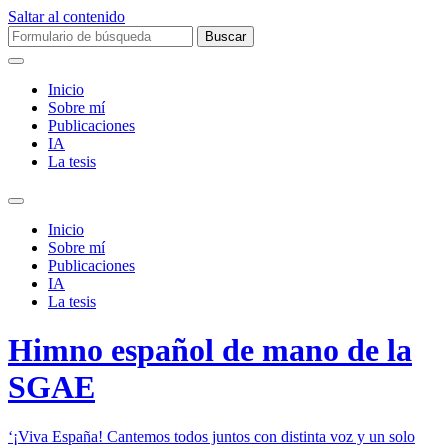
Saltar al contenido
Buscar:
Inicio
Sobre mí­
Publicaciones
IA
La tesis
Alternar
el
Inicio
campo
Sobre mí­
de
Publicaciones
búsqueda
IA
La tesis
Himno español de mano de la
SGAE
‘¡Viva España! Cantemos todos juntos con distinta voz y un solo