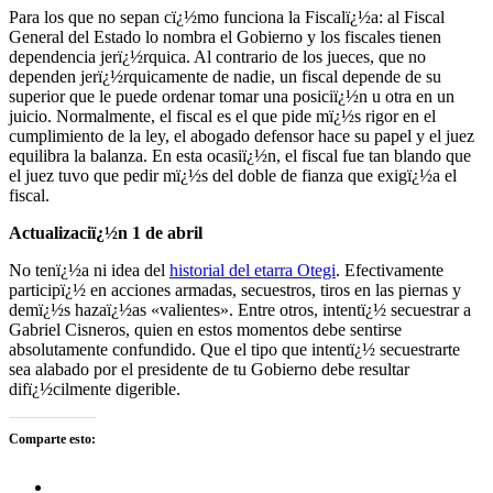
Para los que no sepan cï¿½mo funciona la Fiscalï¿½a: al Fiscal
General del Estado lo nombra el Gobierno y los fiscales tienen
dependencia jerï¿½rquica. Al contrario de los jueces, que no
dependen jerï¿½rquicamente de nadie, un fiscal depende de su
superior que le puede ordenar tomar una posiciï¿½n u otra en un
juicio. Normalmente, el fiscal es el que pide mï¿½s rigor en el
cumplimiento de la ley, el abogado defensor hace su papel y el juez
equilibra la balanza. En esta ocasiï¿½n, el fiscal fue tan blando que
el juez tuvo que pedir mï¿½s del doble de fianza que exigï¿½a el
fiscal.
Actualizaciï¿½n 1 de abril
No tenï¿½a ni idea del
historial del etarra Otegi
. Efectivamente
participï¿½ en acciones armadas, secuestros, tiros en las piernas y
demï¿½s hazaï¿½as «valientes». Entre otros, intentï¿½ secuestrar a
Gabriel Cisneros, quien en estos momentos debe sentirse
absolutamente confundido. Que el tipo que intentï¿½ secuestrarte
sea alabado por el presidente de tu Gobierno debe resultar
difï¿½cilmente digerible.
Comparte esto: