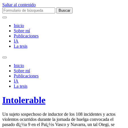
Saltar al contenido
Buscar:
Inicio
Sobre mí­
Publicaciones
IA
La tesis
Alternar
el
Inicio
campo
Sobre mí­
de
Publicaciones
búsqueda
IA
La tesis
Intolerable
Un sujeto sospechoso de inductor de los 108 incidentes y actos
violentos ocurridos durante la jornada de huelga convocada el
pasado dï¿½a 9 en el Paï¿½s Vasco y Navarra, un tal Otegi, se