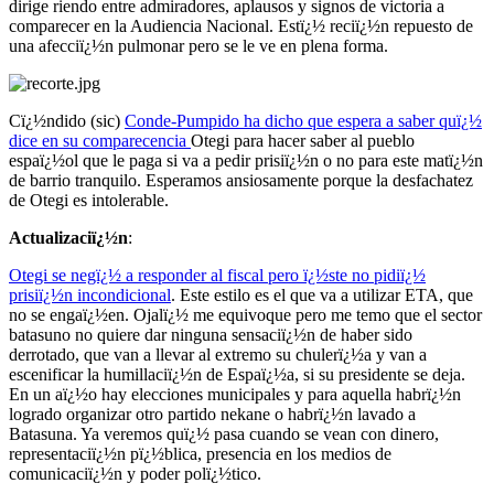
dirige riendo entre admiradores, aplausos y signos de victoria a
comparecer en la Audiencia Nacional. Estï¿½ reciï¿½n repuesto de
una afecciï¿½n pulmonar pero se le ve en plena forma.
Cï¿½ndido (sic)
Conde-Pumpido ha dicho que espera a saber quï¿½
dice en su comparecencia
Otegi para hacer saber al pueblo
espaï¿½ol que le paga si va a pedir prisiï¿½n o no para este matï¿½n
de barrio tranquilo. Esperamos ansiosamente porque la desfachatez
de Otegi es intolerable.
Actualizaciï¿½n
:
Otegi se negï¿½ a responder al fiscal pero ï¿½ste no pidiï¿½
prisiï¿½n incondicional
. Este estilo es el que va a utilizar ETA, que
no se engaï¿½en. Ojalï¿½ me equivoque pero me temo que el sector
batasuno no quiere dar ninguna sensaciï¿½n de haber sido
derrotado, que van a llevar al extremo su chulerï¿½a y van a
escenificar la humillaciï¿½n de Espaï¿½a, si su presidente se deja.
En un aï¿½o hay elecciones municipales y para aquella habrï¿½n
logrado organizar otro partido nekane o habrï¿½n lavado a
Batasuna. Ya veremos quï¿½ pasa cuando se vean con dinero,
representaciï¿½n pï¿½blica, presencia en los medios de
comunicaciï¿½n y poder polï¿½tico.