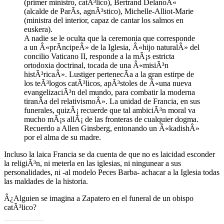
(primer ministro, catÃ³lico), Bertrand DelanoÃ«
(alcalde de ParÃ­s, agnÃ³stico), Michelle-Alliot-Marie
(ministra del interior, capaz de cantar los salmos en
euskera).
A nadie se le oculta que la ceremonia que corresponde
a un Â«prÃ­ncipeÂ» de la Iglesia, Â«hijo naturalÂ» del
concilio Vaticano II, responde a la mÃ¡s estricta
ortodoxia doctrinal, tocada de una Â«misiÃ³n
histÃ³ricaÂ». Lustiger pertenecÃ­a a la gran estirpe de
los teÃ³logos catÃ³licos, apÃ³stoles de Â«una nueva
evangelizaciÃ³n del mundo, para combatir la moderna
tiranÃ­a del relativismoÂ». La unidad de Francia, en sus
funerales, quizÃ¡ recuerde que tal ambiciÃ³n moral va
mucho mÃ¡s allÃ¡ de las fronteras de cualquier dogma.
Recuerdo a Allen Ginsberg, entonando un Â«kadishÂ»
por el alma de su madre.
Incluso la laica Francia se da cuenta de que no es laicidad esconder
la religiÃ³n, ni meterla en las iglesias, ni ningunear a sus
personalidades, ni -al modelo Peces Barba- achacar a la Iglesia todas
las maldades de la historia.
Â¿Alguien se imagina a Zapatero en el funeral de un obispo
catÃ³lico?