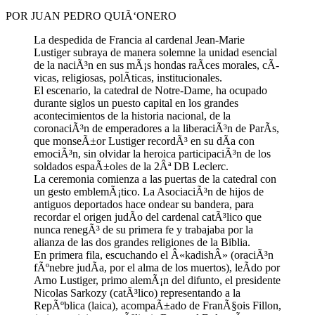
POR JUAN PEDRO QUIÃ‘ONERO
La despedida de Francia al cardenal Jean-Marie
Lustiger subraya de manera solemne la unidad esencial
de la naciÃ³n en sus mÃ¡s hondas raÃ­ces morales, cÃ­
vicas, religiosas, polÃ­ticas, institucionales.
El escenario, la catedral de Notre-Dame, ha ocupado
durante siglos un puesto capital en los grandes
acontecimientos de la historia nacional, de la
coronaciÃ³n de emperadores a la liberaciÃ³n de ParÃ­s,
que monseÃ±or Lustiger recordÃ³ en su dÃ­a con
emociÃ³n, sin olvidar la heroica participaciÃ³n de los
soldados espaÃ±oles de la 2Âª DB Leclerc.
La ceremonia comienza a las puertas de la catedral con
un gesto emblemÃ¡tico. La AsociaciÃ³n de hijos de
antiguos deportados hace ondear su bandera, para
recordar el origen judÃ­o del cardenal catÃ³lico que
nunca renegÃ³ de su primera fe y trabajaba por la
alianza de las dos grandes religiones de la Biblia.
En primera fila, escuchando el Â«kadishÂ» (oraciÃ³n
fÃºnebre judÃ­a, por el alma de los muertos), leÃ­do por
Arno Lustiger, primo alemÃ¡n del difunto, el presidente
Nicolas Sarkozy (catÃ³lico) representando a la
RepÃºblica (laica), acompaÃ±ado de FranÃ§ois Fillon,