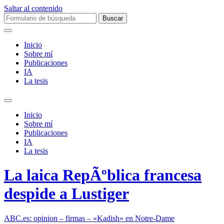
Saltar al contenido
Buscar:
Inicio
Sobre mí­
Publicaciones
IA
La tesis
Alternar
el
Inicio
campo
Sobre mí­
de
Publicaciones
búsqueda
IA
La tesis
La laica RepÃºblica francesa
despide a Lustiger
ABC.es: opinion – firmas – «Kadish» en Notre-Dame