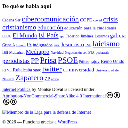
De qué se habla aquí
cibercomunicación
crisis
COPE
Cadena Ser
covid
cristianismo
educación
educación para la ciudadaní­a
El País
El Mundo
galicia
Federico Jiménez Losantos
EEUU
epc
laicismo
Jesucristo
IA
Gripe A
indignados
irak
JMJ
Humor
Mediapro
lssi
McLuhan
Navidad
Negociación con ETA
pederastia
Prisa
PSOE
PP
periodistas
Reino Unido
rajoy
Público
twitter
universidad
sgae
Rubalcaba
RTVE
UE
Universidad de
Zapatero
ZP
Navarra
áfrica
Internet Política
by
Montse Doval
is licensed under
Attribution-NonCommercial-ShareAlike 4.0 International
© 2026
— Funciona gracias a
WordPress