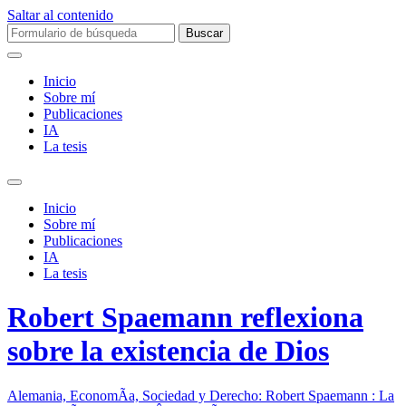
Saltar al contenido
Buscar:
Inicio
Sobre mí­
Publicaciones
IA
La tesis
Alternar
el
Inicio
campo
Sobre mí­
de
Publicaciones
búsqueda
IA
La tesis
Robert Spaemann reflexiona
sobre la existencia de Dios
Alemania, EconomÃ­a, Sociedad y Derecho: Robert Spaemann : La