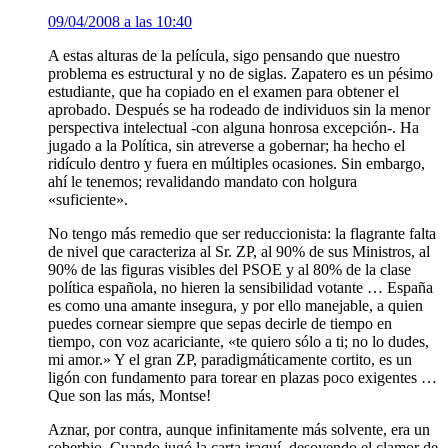
09/04/2008 a las 10:40
A estas alturas de la película, sigo pensando que nuestro
problema es estructural y no de siglas. Zapatero es un pésimo
estudiante, que ha copiado en el examen para obtener el
aprobado. Después se ha rodeado de individuos sin la menor
perspectiva intelectual -con alguna honrosa excepción-. Ha
jugado a la Política, sin atreverse a gobernar; ha hecho el
ridículo dentro y fuera en múltiples ocasiones. Sin embargo,
ahí le tenemos; revalidando mandato con holgura
«suficiente».
No tengo más remedio que ser reduccionista: la flagrante falta
de nivel que caracteriza al Sr. ZP, al 90% de sus Ministros, al
90% de las figuras visibles del PSOE y al 80% de la clase
política española, no hieren la sensibilidad votante … España
es como una amante insegura, y por ello manejable, a quien
puedes cornear siempre que sepas decirle de tiempo en
tiempo, con voz acariciante, «te quiero sólo a ti; no lo dudes,
mi amor.» Y el gran ZP, paradigmáticamente cortito, es un
ligón con fundamento para torear en plazas poco exigentes …
Que son las más, Montse!
Aznar, por contra, aunque infinitamente más solvente, era un
soberbio. Cuando jugó la carta iraquí, desoyendo el clamor de