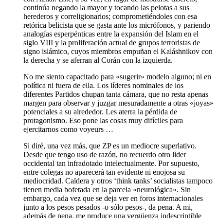
continúa negando la mayor y tocando las pelotas a sus
herederos y correligionarios; comprometiéndoles con esa
retórica belicista que se gasta ante los micrófonos, y pariendo
analogías esperpénticas entre la expansión del Islam en el
siglo VIII y la proliferación actual de grupos terroristas de
signo islámico, cuyos miembros empuñan el Kaláshnikov con
la derecha y se aferran al Corán con la izquierda.
No me siento capacitado para «sugerir» modelo alguno; ni en
política ni fuera de ella. Los líderes nominales de los
diferentes Partidos chupan tanta cámara, que no resta apenas
margen para observar y juzgar mesuradamente a otras «joyas»
potenciales a su alrededor. Les aterra la pérdida de
protagonismo. Eso pone las cosas muy difíciles para
ejercitarnos como voyeurs …
Si diré, una vez más, que ZP es un mediocre superlativo.
Desde que tengo uso de razón, no recuerdo otro lider
occidental tan infradotado intelectualmente. Por supuesto,
entre colegas no aparecerá tan evidente ni enojosa su
mediocridad. Caldera y otros ‘think tanks’ socialistas tampoco
tienen media bofetada en la parcela «neurológica». Sin
embargo, cada vez que se deja ver en foros internacionales
junto a los pesos pesados -o sólo pesos-, da pena. A mi,
además de pena, me produce una vergüenza indescriptible