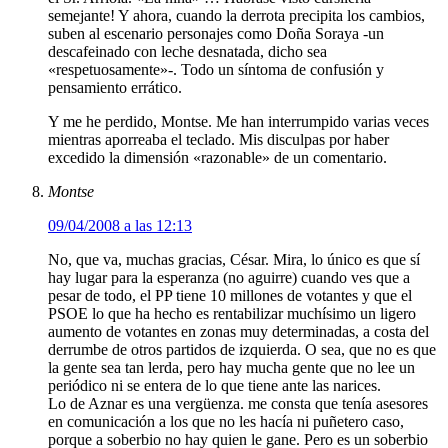
semejante! Y ahora, cuando la derrota precipita los cambios,
suben al escenario personajes como Doña Soraya -un
descafeinado con leche desnatada, dicho sea
«respetuosamente»-. Todo un síntoma de confusión y
pensamiento errático.
Y me he perdido, Montse. Me han interrumpido varias veces
mientras aporreaba el teclado. Mis disculpas por haber
excedido la dimensión «razonable» de un comentario.
Montse
09/04/2008 a las 12:13
No, que va, muchas gracias, César. Mira, lo único es que sí
hay lugar para la esperanza (no aguirre) cuando ves que a
pesar de todo, el PP tiene 10 millones de votantes y que el
PSOE lo que ha hecho es rentabilizar muchísimo un ligero
aumento de votantes en zonas muy determinadas, a costa del
derrumbe de otros partidos de izquierda. O sea, que no es que
la gente sea tan lerda, pero hay mucha gente que no lee un
periódico ni se entera de lo que tiene ante las narices.
Lo de Aznar es una vergüenza. me consta que tenía asesores
en comunicación a los que no les hacía ni puñetero caso,
porque a soberbio no hay quien le gane. Pero es un soberbio