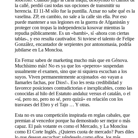
la callé, perdió casi todas sus opciones de transmitir su
herencia. El 11-M sólo fue la puntilla. Aznar no sabe qué es la
vaselina. ZP, en cambio, no sale a la calle sin ella. Por eso
puede mantener a sus legiones en la guerra de Afganistán y
proteger con tropas la independencia kosovar mientras la
repudia públicamente. Es un «bambi», sí -ahora con ciertas
tablas-, y eso resulta cautivador. Si tuviese el talento de Felipe
González, encantador de serpientes por antonomasia, podría
jubilarse en La Moncloa.
En Ferraz saben de marketing mucho más que en Génova.
Muchísimo más! No es ya que los «peperos» suspendan
usualmente el examen, sino que ni siquiera escuchan a los
suyos. Viven permanentemente acojonados -no vayan a
llamarles fachas, por Dios!-. Eso les resta credibilidad y
favorece posiciones contradictorias e inexplicables, como las
conocidas al hilo del Estatuto andaluz versus el catalán, o el
«sí, pero no, pero no sé, pero quizá» en relación con los
trasvases del Ebro y el Tajo … Y otras.
Esta no es una competición inspirada en reglas cabales, que
premian al vencedor porque ha demostrado ser mejor o más
capaz. El país votante es como el Mercado, y La Moncloa
como El Corte Inglés. ¿Quieres cuota de mercado? Pues diles
lo que desean escuchar; véndeselo como ellos, los más,