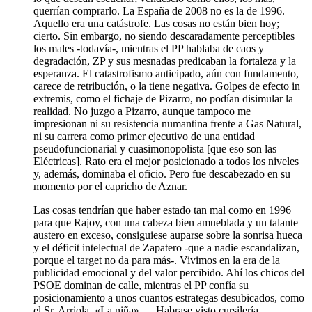
querrían comprarlo. La España de 2008 no es la de 1996.
Aquello era una catástrofe. Las cosas no están bien hoy;
cierto. Sin embargo, no siendo descaradamente perceptibles
los males -todavía-, mientras el PP hablaba de caos y
degradación, ZP y sus mesnadas predicaban la fortaleza y la
esperanza. El catastrofismo anticipado, aún con fundamento,
carece de retribución, o la tiene negativa. Golpes de efecto in
extremis, como el fichaje de Pizarro, no podían disimular la
realidad. No juzgo a Pizarro, aunque tampoco me
impresionan ni su resistencia numantina frente a Gas Natural,
ni su carrera como primer ejecutivo de una entidad
pseudofuncionarial y cuasimonopolista [que eso son las
Eléctricas]. Rato era el mejor posicionado a todos los niveles
y, además, dominaba el oficio. Pero fue descabezado en su
momento por el capricho de Aznar.
Las cosas tendrían que haber estado tan mal como en 1996
para que Rajoy, con una cabeza bien amueblada y un talante
austero en exceso, consiguiese auparse sobre la sonrisa hueca
y el déficit intelectual de Zapatero -que a nadie escandalizan,
porque el target no da para más-. Vivimos en la era de la
publicidad emocional y del valor percibido. Ahí los chicos del
PSOE dominan de calle, mientras el PP confía su
posicionamiento a unos cuantos estrategas desubicados, como
el Sr. Arriola. «La niña» … Habrase visto cursilería