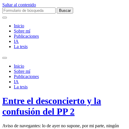
Saltar al contenido
Buscar:
Inicio
Sobre mí­
Publicaciones
IA
La tesis
Alternar
el
Inicio
campo
Sobre mí­
de
Publicaciones
búsqueda
IA
La tesis
Entre el desconcierto y la
confusión del PP 2
Aviso de navegantes: lo de ayer no supone, por mi parte, ningún