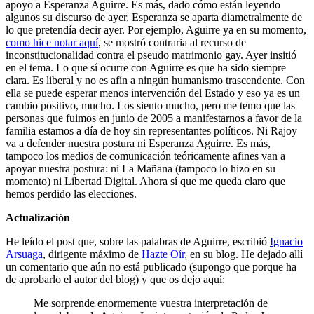
apoyo a Esperanza Aguirre. Es más, dado cómo están leyendo
algunos su discurso de ayer, Esperanza se aparta diametralmente de
lo que pretendía decir ayer. Por ejemplo, Aguirre ya en su momento,
como hice notar aquí
, se mostró contraria al recurso de
inconstitucionalidad contra el pseudo matrimonio gay. Ayer insitió
en el tema. Lo que sí ocurre con Aguirre es que ha sido siempre
clara. Es liberal y no es afín a ningún humanismo trascendente. Con
ella se puede esperar menos intervención del Estado y eso ya es un
cambio positivo, mucho. Los siento mucho, pero me temo que las
personas que fuimos en junio de 2005 a manifestarnos a favor de la
familia estamos a día de hoy sin representantes políticos. Ni Rajoy
va a defender nuestra postura ni Esperanza Aguirre. Es más,
tampoco los medios de comunicación teóricamente afines van a
apoyar nuestra postura: ni La Mañana (tampoco lo hizo en su
momento) ni Libertad Digital. Ahora sí que me queda claro que
hemos perdido las elecciones.
Actualización
He leído el post que, sobre las palabras de Aguirre, escribió
Ignacio
Arsuaga
, dirigente máximo de
Hazte Oír
, en su blog. He dejado allí
un comentario que aún no está publicado (supongo que porque ha
de aprobarlo el autor del blog) y que os dejo aquí:
Me sorprende enormemente vuestra interpretación de