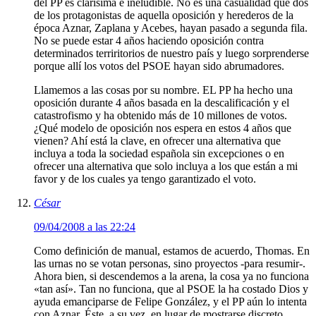
del PP es clarísima e ineludible. No es una casualidad que dos
de los protagonistas de aquella oposición y herederos de la
época Aznar, Zaplana y Acebes, hayan pasado a segunda fila.
No se puede estar 4 años haciendo oposición contra
determinados terriritorios de nuestro país y luego sorprenderse
porque allí los votos del PSOE hayan sido abrumadores.
Llamemos a las cosas por su nombre. EL PP ha hecho una
oposición durante 4 años basada en la descalificación y el
catastrofismo y ha obtenido más de 10 millones de votos.
¿Qué modelo de oposición nos espera en estos 4 años que
vienen? Ahí está la clave, en ofrecer una alternativa que
incluya a toda la sociedad española sin excepciones o en
ofrecer una alternativa que solo incluya a los que están a mi
favor y de los cuales ya tengo garantizado el voto.
César
09/04/2008 a las 22:24
Como definición de manual, estamos de acuerdo, Thomas. En
las urnas no se votan personas, sino proyectos -para resumir-.
Ahora bien, si descendemos a la arena, la cosa ya no funciona
«tan así». Tan no funciona, que al PSOE la ha costado Dios y
ayuda emanciparse de Felipe González, y el PP aún lo intenta
con Aznar. Éste, a su vez, en lugar de mostrarse discreto,