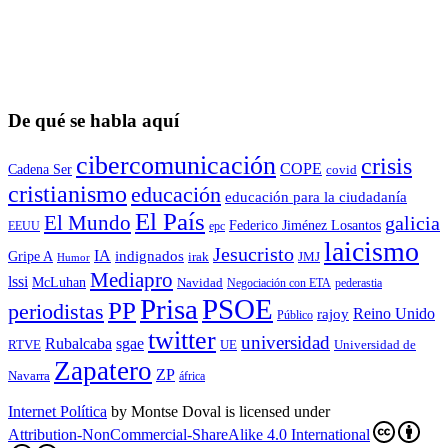
De qué se habla aquí
cibercomunicación
crisis
COPE
Cadena Ser
covid
cristianismo
educación
educación para la ciudadaní­a
El País
El Mundo
galicia
Federico Jiménez Losantos
EEUU
epc
laicismo
Jesucristo
IA
Gripe A
indignados
irak
JMJ
Humor
Mediapro
lssi
McLuhan
Navidad
Negociación con ETA
pederastia
Prisa
PSOE
PP
periodistas
Reino Unido
rajoy
Público
twitter
universidad
sgae
Rubalcaba
RTVE
UE
Universidad de
Zapatero
ZP
Navarra
áfrica
Internet Política
by
Montse Doval
is licensed under
Attribution-NonCommercial-ShareAlike 4.0 International