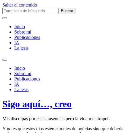
Saltar al contenido
Buscar:
Inicio
Sobre mí­
Publicaciones
IA
La tesis
Alternar
el
Inicio
campo
Sobre mí­
de
Publicaciones
búsqueda
IA
La tesis
Sigo aquí­…, creo
Mis disculpas por estas ausencias pero la vida me atropella.
Y no es que estos dí­as estén carentes de noticias sino que deberí­a