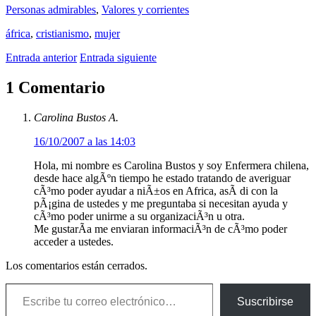
Personas admirables
,
Valores y corrientes
áfrica
,
cristianismo
,
mujer
Entrada anterior
Entrada siguiente
1 Comentario
Carolina Bustos A.
16/10/2007 a las 14:03
Hola, mi nombre es Carolina Bustos y soy Enfermera chilena,
desde hace algÃºn tiempo he estado tratando de averiguar
cÃ³mo poder ayudar a niÃ±os en Africa, asÃ­ di con la
pÃ¡gina de ustedes y me preguntaba si necesitan ayuda y
cÃ³mo poder unirme a su organizaciÃ³n u otra.
Me gustarÃ­a me enviaran informaciÃ³n de cÃ³mo poder
acceder a ustedes.
Los comentarios están cerrados.
Escribe tu correo electrónico…
Suscribirse