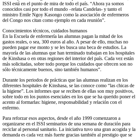
ISSI está en el punto de mira de todo el país. “Ahora ya somos
conocidos casi por todo el mundo –relata Candelas- y tanto el
ministro Emile Ngoy Kasongo como la asociación de enfermeros
del Congo nos citan como ejemplo en cada reunión”.
Conocimientos técnicos, cuidados humanos
En la Escuela de enfermería las alumnas pagan la mitad de los
gastos reales, o sea, 300 euros al año. A pesar de ello, muchas no
pueden pagar ese monto y se les busca una beca de estudios. La
mayoría de las alumnas que han terminado trabajan en los hospitales
de Kinshasa o en otras regiones del interior del país. Cada vez están
más solicitadas, sobre todo porque los cuidados que ofrecen son no
sólo técnicamente buenos, sino también humanos”.
Durante los periodos de prácticas que las alumnas realizan en los
diferentes hospitales de Kinshasa, se las conoce como “las chicas de
la higiene”. Los informes que se reciben de ellas son muy positivos,
sobre todo en los puntos esenciales en los que se ha querido poner el
acento al formarlas: higiene, responsabilidad y relación con el
enfermo.
Para reforzar esos aspectos, desde el año 1999 comenzaron a
organizarse en el ISSI seminarios de una semana de duración para
reciclar al personal sanitario. La iniciativa tuvo una gran acogida y la
demanda es cada vez más fuerte gracias también al prestigio que se