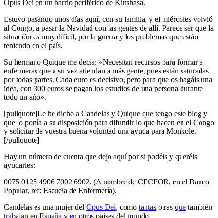
Opus Dei en un barrio periférico de Kinshasa.
Estuvo pasando unos días aquí, con su familia, y el miércoles volvió
al Congo, a pasar la Navidad con las gentes de allí. Parece ser que la
situación es muy dífícil, por la guerra y los problemas que están
teniendo en el país.
Su hermano Quique me decía: «Necesitan recursos para formar a
enfermeras que a su vez atiendan a más gente, pues están saturadas
por todas partes. Cada euro es decisivo, pero para que os hagáis una
idea, con 300 euros se pagan los estudios de una persona durante
todo un año».
[pullquote]Le he dicho a Candelas y Quique que tengo este blog y
que lo ponía a su disposición para difundir lo que hacen en el Congo
y solicitar de vuestra buena voluntad una ayuda para Monkole.
[/pullquote]
Hay un número de cuenta que dejo aquí por si podéis y queréis
ayudarles:
0075 0125 4906 7002 6902. (A nombre de CECFOR, en el Banco
Popular, ref: Escuela de Enfermería).
Candelas es una mujer del
Opus Dei
, como
tantas
otras
que
también
trabajan
en
España
y
en
otros países del mundo.