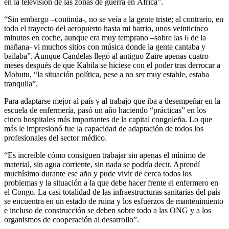
en la televisión de las zonas de guerra en África”.
“Sin embargo –continúa-, no se veía a la gente triste; al contrario, en
todo el trayecto del aeropuerto hasta mi barrio, unos veinticinco
minutos en coche, aunque era muy temprano –sobre las 6 de la
mañana- vi muchos sitios con música donde la gente cantaba y
bailaba”. Aunque Candelas llegó al antiguo Zaire apenas cuatro
meses después de que Kabila se hiciese con el poder tras derrocar a
Mobutu, “la situación política, pese a no ser muy estable, estaba
tranquila”.
Para adaptarse mejor al país y al trabajo que iba a desempeñar en la
escuela de enfermería, pasó un año haciendo “prácticas” en los
cinco hospitales más importantes de la capital congoleña. Lo que
más le impresionó fue la capacidad de adaptación de todos los
profesionales del sector médico.
“Es increíble cómo consiguen trabajar sin apenas el mínimo de
material, sin agua corriente, sin nada se podría decir. Aprendí
muchísimo durante ese año y pude vivir de cerca todos los
problemas y la situación a la que debe hacer frente el enfermero en
el Congo. La casi totalidad de las infraestructuras sanitarias del país
se encuentra en un estado de ruina y los esfuerzos de mantenimiento
e incluso de construcción se deben sobre todo a las ONG y a los
organismos de cooperación al desarrollo”.