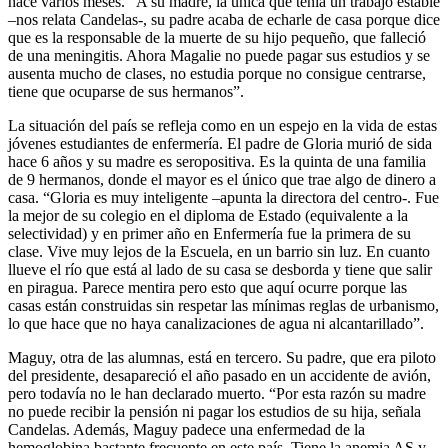
hace varios meses. “A su madre, la única que tenía un trabajo estable
–nos relata Candelas-, su padre acaba de echarle de casa porque dice
que es la responsable de la muerte de su hijo pequeño, que falleció
de una meningitis. Ahora Magalie no puede pagar sus estudios y se
ausenta mucho de clases, no estudia porque no consigue centrarse,
tiene que ocuparse de sus hermanos”.
La situación del país se refleja como en un espejo en la vida de estas
jóvenes estudiantes de enfermería. El padre de Gloria murió de sida
hace 6 años y su madre es seropositiva. Es la quinta de una familia
de 9 hermanos, donde el mayor es el único que trae algo de dinero a
casa. “Gloria es muy inteligente –apunta la directora del centro-. Fue
la mejor de su colegio en el diploma de Estado (equivalente a la
selectividad) y en primer año en Enfermería fue la primera de su
clase. Vive muy lejos de la Escuela, en un barrio sin luz. En cuanto
llueve el río que está al lado de su casa se desborda y tiene que salir
en piragua. Parece mentira pero esto que aquí ocurre porque las
casas están construidas sin respetar las mínimas reglas de urbanismo,
lo que hace que no haya canalizaciones de agua ni alcantarillado”.
Maguy, otra de las alumnas, está en tercero. Su padre, que era piloto
del presidente, desapareció el año pasado en un accidente de avión,
pero todavía no le han declarado muerto. “Por esta razón su madre
no puede recibir la pensión ni pagar los estudios de su hija, señala
Candelas. Además, Maguy padece una enfermedad de la
hemoglobina bastante frecuente en este país. Tiene la anemia AS y