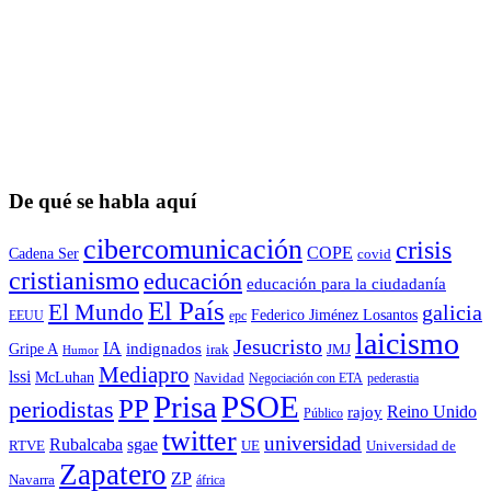
De qué se habla aquí
cibercomunicación
crisis
COPE
Cadena Ser
covid
cristianismo
educación
educación para la ciudadaní­a
El País
El Mundo
galicia
Federico Jiménez Losantos
EEUU
epc
laicismo
Jesucristo
IA
Gripe A
indignados
irak
JMJ
Humor
Mediapro
lssi
McLuhan
Navidad
Negociación con ETA
pederastia
Prisa
PSOE
PP
periodistas
Reino Unido
rajoy
Público
twitter
universidad
sgae
Rubalcaba
RTVE
UE
Universidad de
Zapatero
ZP
Navarra
áfrica