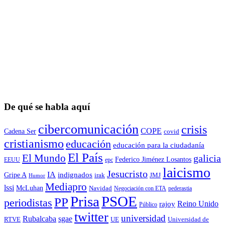
De qué se habla aquí
cibercomunicación
crisis
COPE
Cadena Ser
covid
cristianismo
educación
educación para la ciudadaní­a
El País
El Mundo
galicia
Federico Jiménez Losantos
EEUU
epc
laicismo
Jesucristo
IA
Gripe A
indignados
irak
JMJ
Humor
Mediapro
lssi
McLuhan
Navidad
Negociación con ETA
pederastia
Prisa
PSOE
PP
periodistas
Reino Unido
rajoy
Público
twitter
universidad
sgae
Rubalcaba
RTVE
UE
Universidad de