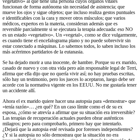
vegetativo» al que tiene una persona cuyos órganos vitales
funcionan de forma autónoma sin necesidad de asistencia; que
mueve los ojos y sigue objetos; que incluso realiza gestos puntuales
e identificables con la cara y mover otros músculos; que varios
médicos, expertos en la materia, consideran además que es
reversible parcialmente si se ejecutara la terapia adecuada: eso NO
es un estado «vegetativo». Un «vegetal», como se dice vulgarmente,
es cuando tiene el encefalograma plano y no puede sobrevivir sin
estar conectado a máquinas. Lo sabemos todos, lo saben incluso los
más acérrimos partidarios de la eutanasia.
Se ha dejado morir a una inocente, de hambre. Porque su ex marido,
casado de nuevo y con otra vida pero aún responsable legal de Terri,
afirma que ella dijo que no quería vivir así; no hay pruebas escritas,
sólo hay un testimonio, pero los jueces lo aceptaron, luego debe ser
acorde con la normativa vigente en los EEUU. No me gustaría tener
un accidente allí.
Ahora el ex marido quiere hacer una autopsia para «demostrar» que
«tenía razón»… ¿en qué? En un caso límite como el de su ex
esposa, ¿cómo se atrevía a afirmar que su situación era irreversible?
Las terapias de recuperación actuales pueden obrar auténticos
milagros; pero para comprobarlo, primero hay que intentarlo.
¿Dejará que la autopsia esté revisada por forenses independientes?
¿Y si la autopsia no sólo demostrara que la situación no era