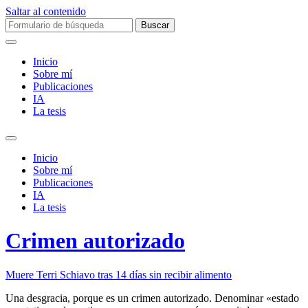
Saltar al contenido
Buscar:
Inicio
Sobre mí­
Publicaciones
IA
La tesis
Alternar
el
Inicio
campo
Sobre mí­
de
Publicaciones
búsqueda
IA
La tesis
Crimen autorizado
Muere Terri Schiavo tras 14 días sin recibir alimento
Una desgracia, porque es un crimen autorizado. Denominar «estado