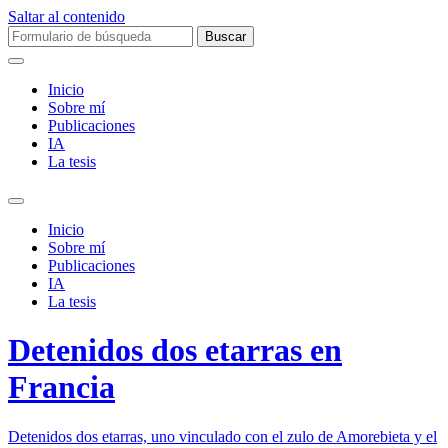
Saltar al contenido
Buscar:
Inicio
Sobre mí­
Publicaciones
IA
La tesis
Alternar
el
Inicio
campo
Sobre mí­
de
Publicaciones
búsqueda
IA
La tesis
Detenidos dos etarras en
Francia
Detenidos dos etarras, uno vinculado con el zulo de Amorebieta y el