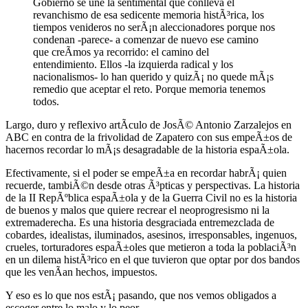
Gobierno se une la sentimental que conlleva el
revanchismo de esa sedicente memoria histÃ³rica, los
tiempos venideros no serÃ¡n aleccionadores porque nos
condenan -parece- a comenzar de nuevo ese camino
que creÃ­mos ya recorrido: el camino del
entendimiento. Ellos -la izquierda radical y los
nacionalismos- lo han querido y quizÃ¡ no quede mÃ¡s
remedio que aceptar el reto. Porque memoria tenemos
todos.
Largo, duro y reflexivo artÃ­culo de JosÃ© Antonio Zarzalejos en
ABC en contra de la frivolidad de Zapatero con sus empeÃ±os de
hacernos recordar lo mÃ¡s desagradable de la historia espaÃ±ola.
Efectivamente, si el poder se empeÃ±a en recordar habrÃ¡ quien
recuerde, tambiÃ©n desde otras Ã³pticas y perspectivas. La historia
de la II RepÃºblica espaÃ±ola y de la Guerra Civil no es la historia
de buenos y malos que quiere recrear el neoprogresismo ni la
extremaderecha. Es una historia desgraciada entremezclada de
cobardes, idealistas, iluminados, asesinos, irresponsables, ingenuos,
crueles, torturadores espaÃ±oles que metieron a toda la poblaciÃ³n
en un dilema histÃ³rico en el que tuvieron que optar por dos bandos
que les venÃ­an hechos, impuestos.
Y eso es lo que nos estÃ¡ pasando, que nos vemos obligados a
escoger entre lo malo y lo peor.