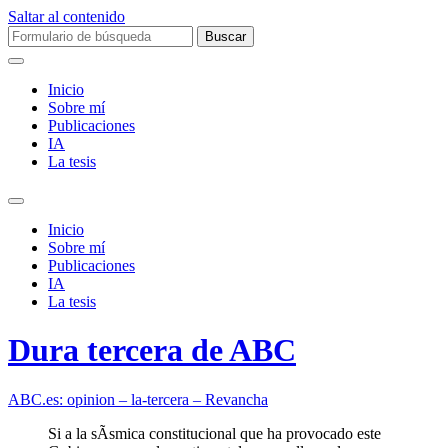
Saltar al contenido
Buscar:
Inicio
Sobre mí­
Publicaciones
IA
La tesis
Alternar
el
Inicio
campo
Sobre mí­
de
Publicaciones
búsqueda
IA
La tesis
Dura tercera de ABC
ABC.es: opinion – la-tercera – Revancha
Si a la sÃ­smica constitucional que ha provocado este