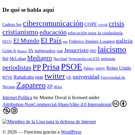
De qué se habla aquí
cibercomunicación
crisis
COPE
Cadena Ser
covid
cristianismo
educación
educación para la ciudadaní­a
El País
El Mundo
galicia
Federico Jiménez Losantos
EEUU
epc
laicismo
Jesucristo
IA
Gripe A
indignados
irak
JMJ
Humor
Mediapro
lssi
McLuhan
Navidad
Negociación con ETA
pederastia
Prisa
PSOE
PP
periodistas
Reino Unido
rajoy
Público
twitter
universidad
sgae
Rubalcaba
RTVE
UE
Universidad de
Zapatero
ZP
Navarra
áfrica
Internet Política
by
Montse Doval
is licensed under
Attribution-NonCommercial-ShareAlike 4.0 International
© 2026
— Funciona gracias a
WordPress