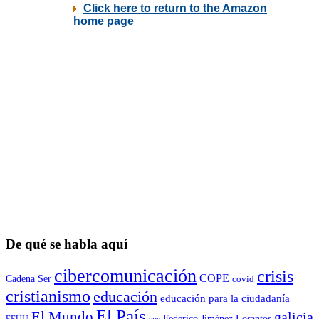
De qué se habla aquí
cibercomunicación
crisis
COPE
Cadena Ser
covid
cristianismo
educación
educación para la ciudadaní­a
El País
El Mundo
galicia
Federico Jiménez Losantos
EEUU
epc