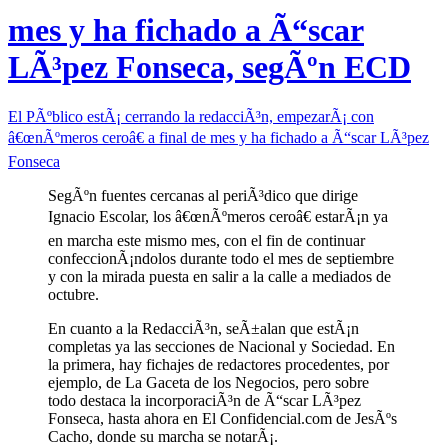
mes y ha fichado a Ã“scar
LÃ³pez Fonseca, segÃºn ECD
El PÃºblico estÃ¡ cerrando la redacciÃ³n, empezarÃ¡ con
â€œnÃºmeros ceroâ€ a final de mes y ha fichado a Ã“scar LÃ³pez
Fonseca
SegÃºn fuentes cercanas al periÃ³dico que dirige
Ignacio Escolar, los â€œnÃºmeros ceroâ€ estarÃ¡n ya
en marcha este mismo mes, con el fin de continuar
confeccionÃ¡ndolos durante todo el mes de septiembre
y con la mirada puesta en salir a la calle a mediados de
octubre.
En cuanto a la RedacciÃ³n, seÃ±alan que estÃ¡n
completas ya las secciones de Nacional y Sociedad. En
la primera, hay fichajes de redactores procedentes, por
ejemplo, de La Gaceta de los Negocios, pero sobre
todo destaca la incorporaciÃ³n de Ã“scar LÃ³pez
Fonseca, hasta ahora en El Confidencial.com de JesÃºs
Cacho, donde su marcha se notarÃ¡.