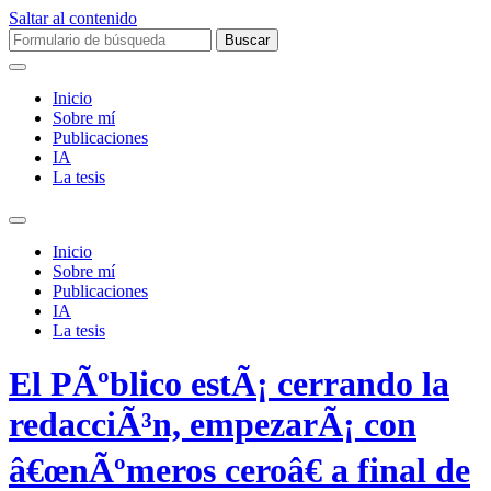
Saltar al contenido
Buscar:
Inicio
Sobre mí­
Publicaciones
IA
La tesis
Alternar
el
Inicio
campo
Sobre mí­
de
Publicaciones
búsqueda
IA
La tesis
El PÃºblico estÃ¡ cerrando la
redacciÃ³n, empezarÃ¡ con
â€œnÃºmeros ceroâ€ a final de