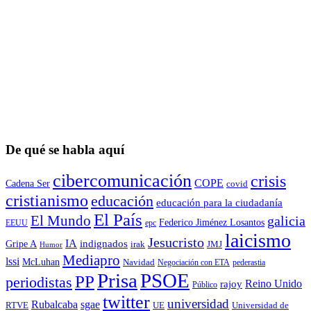
De qué se habla aquí
cibercomunicación
crisis
COPE
Cadena Ser
covid
cristianismo
educación
educación para la ciudadaní­a
El País
El Mundo
galicia
Federico Jiménez Losantos
EEUU
epc
laicismo
Jesucristo
IA
Gripe A
indignados
irak
JMJ
Humor
Mediapro
lssi
McLuhan
Navidad
Negociación con ETA
pederastia
Prisa
PSOE
PP
periodistas
Reino Unido
rajoy
Público
twitter
universidad
sgae
Rubalcaba
RTVE
UE
Universidad de