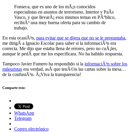
Fonseca, que es uno de los mÃ¡s conocidos
especialistas en asuntos de terrorismo, Interior y PaÃ­s
Vasco, y que llevarÃ¡ esos mismos temas en PÃºblico,
recibiÃ³ una muy buena oferta para su cambio de
trabajo.
En esta ocasiÃ³n,
para evitar que se dijera que no se le preguntaba
,
me dirigÃ­ a Ignacio Escolar para saber si la informaciÃ³n era
correcta. Me dijo que estaba llena de errores, pero no cuÃ¡les,
aunque le pedÃ­ que me los especificara. No ha habido respuesta.
Tampoco Javier Fumero ha respondido si la
informaciÃ³n sobre los
mileuristas
era verdad, asÃ­ que tenÃ©is las cartas sobre la mesa…
de la confusiÃ³n. Â¡Viva la transparencia!
Comparte esto:
WhatsApp
Telegram
Correo electrónico